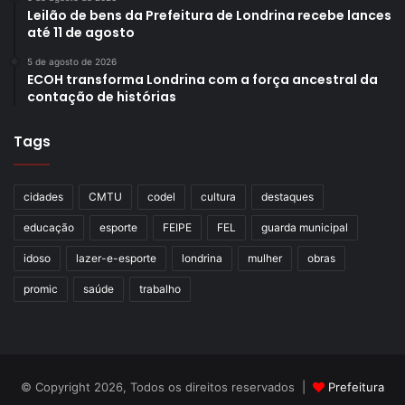
Leilão de bens da Prefeitura de Londrina recebe lances
até 11 de agosto
5 de agosto de 2026
ECOH transforma Londrina com a força ancestral da
contação de histórias
Tags
cidades
CMTU
codel
cultura
destaques
educação
esporte
FEIPE
FEL
guarda municipal
idoso
lazer-e-esporte
londrina
mulher
obras
promic
saúde
trabalho
© Copyright 2026, Todos os direitos reservados |
Prefeitura