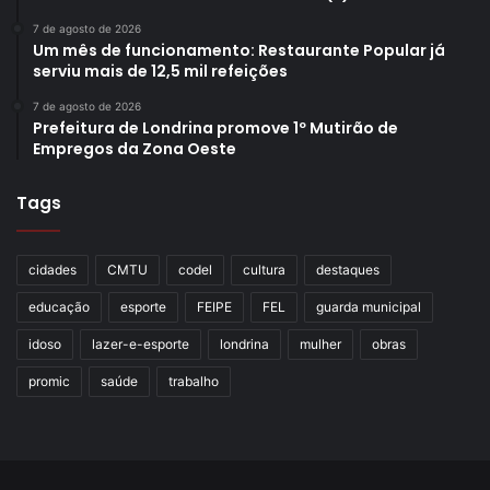
7 de agosto de 2026
Um mês de funcionamento: Restaurante Popular já
serviu mais de 12,5 mil refeições
7 de agosto de 2026
Prefeitura de Londrina promove 1º Mutirão de
Empregos da Zona Oeste
Tags
cidades
CMTU
codel
cultura
destaques
educação
esporte
FEIPE
FEL
guarda municipal
idoso
lazer-e-esporte
londrina
mulher
obras
promic
saúde
trabalho