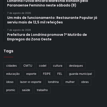
Londrina Futsal encara Marechal Rondon pelo
Paranaense Feminino neste sábado (8)
7 de agosto de 2026
Um mês de funcionamento: Restaurante Popular já
serviu mais de 12,5 mil refeições
7 de agosto de 2026
Prefeitura de Londrina promove 1º Mutirão de
Empregos da Zona Oeste
Tags
cidades
CMTU
codel
cultura
destaques
educação
esporte
FEIPE
FEL
guarda municipal
idoso
lazer-e-esporte
londrina
mulher
obras
promic
saúde
trabalho