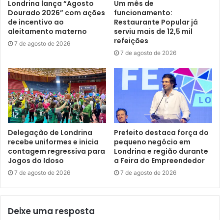
últimas sessões custam R$ 12,00 cada.
Londrina lança “Agosto
Um mês de
Dourado 2026” com ações
funcionamento:
de incentivo ao
Restaurante Popular já
Nesta segunda-feira (13), o festival será aberto com as
aleitamento materno
serviu mais de 12,5 mil
atividades dos projetos sociais da 25ª edição do FKC. A
refeições
7 de agosto de 2026
organização do evento leva às 9h, uma sessão especial
7 de agosto de 2026
até o Instituto Roberto Miranda. No Cine Villa Rica começa
às 13h, a sessão do Projeto Kinocidadão que atende
estudantes de 06 a 15 anos. Fecha o dia do festival a
sessão das 20h, com a competitiva Londrinense de curta
exibindo “A Grande Nuvem de Magalhães”, seguida do
longa “O Coringa do Cinema”, de Sérgio Kieling, com
Delegação de Londrina
Prefeito destaca força do
ingresso a R$12,00.
recebe uniformes e inicia
pequeno negócio em
contagem regressiva para
Londrina e região durante
Jogos do Idoso
a Feira do Empreendedor
A realização do Festival Kinoarte é da Kinoarte – Instituto
7 de agosto de 2026
7 de agosto de 2026
de Cinema de Londrina, com produção da Leste e
patrocínio da Secretaria Municipal de Cultura, por meio do
Programa Municipal de Incentivo à Cultura (Promic). Conta
Deixe uma resposta
com apoio da Universidade Estadual de Londrina (UEL);