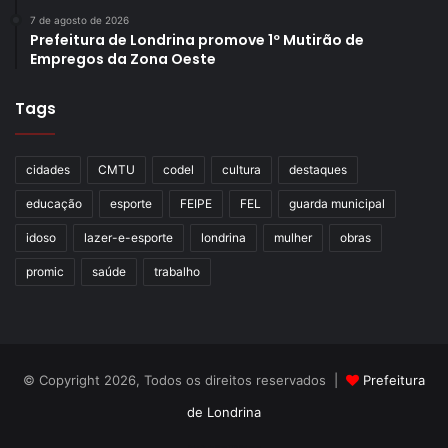
Geledés (fonte). O cineasta tem vários curtas premiados
7 de agosto de 2026
Prefeitura de Londrina promove 1º Mutirão de
entre eles “Por que a Eritreia?” (1979), “O Rito de Ismael
Empregos da Zona Oeste
Ivo” (2003), “O Moleque” (2005), “Pacaembu — Terras
Alagadas” (2006) e “Jardim Beleléu” (2009), que o público
Tags
poderá ver no 25º Festival Kinoarte de Cinema.
cidades
CMTU
codel
cultura
destaques
educação
esporte
FEIPE
FEL
guarda municipal
Gostei
idoso
lazer-e-esporte
londrina
mulher
obras
Etiquetas
2023
Ari Cândido
cinema
festival
promic
saúde
trabalho
Festival Kinoarte
filmes
londrina
mostra
sessões
Villa Rica
© Copyright 2026, Todos os direitos reservados |
Prefeitura
de Londrina
Criação de Sites TTG Sistemas