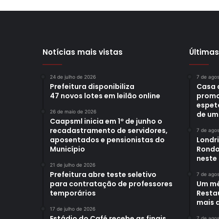
Notícias mais vistas
Últimas
24 de julho de 2026
7 de ago
Prefeitura disponibiliza
Casa 
47 novos lotes em leilão online
promo
espet
26 de maio de 2026
de um
Caapsml inicia em 1º de junho o
recadastramento de servidores,
7 de ago
aposentados e pensionistas do
Londr
Município
Rondo
neste
21 de julho de 2026
Prefeitura abre teste seletivo
7 de ago
para contratação de professores
Um mê
temporários
Restau
mais d
17 de julho de 2026
Estádio do Café recebe as finais
7 de ago