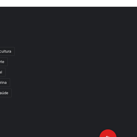
cultura
rte
al
rina
aúde