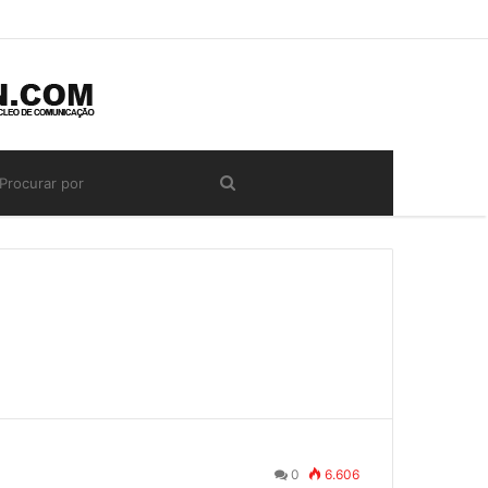
0
6.606