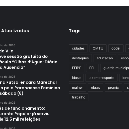
 Atualizadas
Tags
sto de 2026
cidades
CMTU
codel
da Vila
ve sessão gratuita do
destaques
educação
espo
áculo “Olhos d’Água: Diário
a Ausência”
FEIPE
FEL
guarda municip
sto de 2026
idoso
lazer-e-esporte
lond
ina Futsal encara Marechal
n pelo Paranaense Feminino
mulher
obras
promic
s
 sábado (8)
trabalho
sto de 2026
s de funcionamento:
rante Popular já serviu
e 12,5 mil refeições
sto de 2026