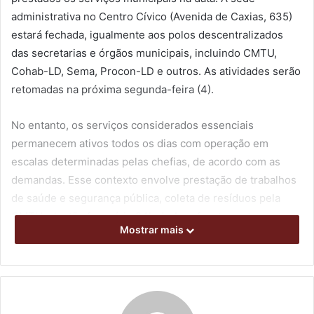
administrativa no Centro Cívico (Avenida de Caxias, 635)
estará fechada, igualmente aos polos descentralizados
das secretarias e órgãos municipais, incluindo CMTU,
Cohab-LD, Sema, Procon-LD e outros. As atividades serão
retomadas na próxima segunda-feira (4).
No entanto, os serviços considerados essenciais
permanecem ativos todos os dias com operação em
escalas determinadas pelas chefias, de acordo com as
demandas. Esse contexto envolve prestação de trabalhos
de saúde e segurança pública, coleta de resíduos pela
CMTU, plantão funerário 24h da Acesf, entre outros.
Mostrar mais
Somente no dia do feriado não haverá aula em todas as
unidades da rede municipal de ensino, que voltam a abrir
normalmente no dia 4. Isso vale para os Centros
Municipais de Educação Infantil (CMEIs) e Centros de