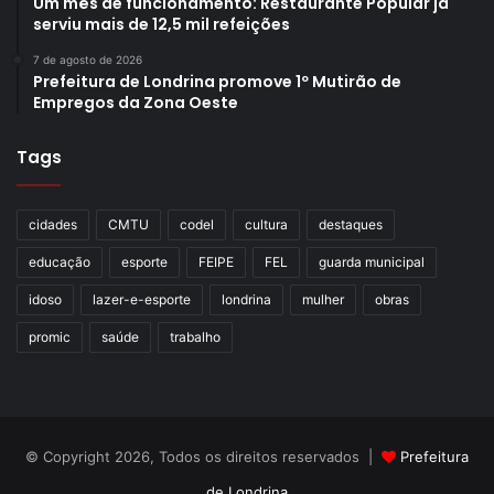
Um mês de funcionamento: Restaurante Popular já
ambiente virtual também é possível saber mais sobre
serviu mais de 12,5 mil refeições
seguro desemprego e outras demandas.
7 de agosto de 2026
www.londrina.pr.gov.br/sine
.
Prefeitura de Londrina promove 1º Mutirão de
Empregos da Zona Oeste
Restaurante Popular
– Este equipamento público passa
atualmente por trabalhos de reforma e adequações e,
Tags
portanto, não estará aberto no dia do feriado (1º de maio),
assim como nos outros dias da semana. O prédio fica na
cidades
CMTU
codel
cultura
destaques
rua Professor João Cândido, 14, em frente ao Terminal
educação
esporte
FEIPE
FEL
guarda municipal
Central Urbano.
idoso
lazer-e-esporte
londrina
mulher
obras
promic
saúde
trabalho
© Copyright 2026, Todos os direitos reservados |
Prefeitura
de Londrina