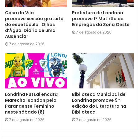
Casa da Vila
Prefeitura de Londrina
promove sessão gratuita
promove 1º Mutirão de
do espetáculo “Olhos
Empregos da Zona Oeste
d’Água: Diário de uma
7 de agosto de 2026
Ausência”
7 de agosto de 2026
Foto: Emerson Dias/ NCom
Parque Arthur Thomas aberto
– Quem pretende inserir
um passeio ao ar livre para curtir o lazer no feriado, pode
ir ao Parque Municipal Arthur Thomas neste feriado do Dia
do Trabalhador. O local fica aberto das 8h às 17h, sempre
de terça a domingo, incluindo feriados. Fecha somente às
Londrina Futsal encara
Biblioteca Municipal de
Marechal Rondon pelo
Londrina promove 9ª
segundas-feiras.
Paranaense Feminino
edição do Literatura na
neste sábado (8)
Biblioteca
Show e feira na Concha
– O público londrinense possui
7 de agosto de 2026
7 de agosto de 2026
acesso a agendas culturais variadas ao acessar o perfil
@secretariadeculturalondrina
da Secretaria Municipal de