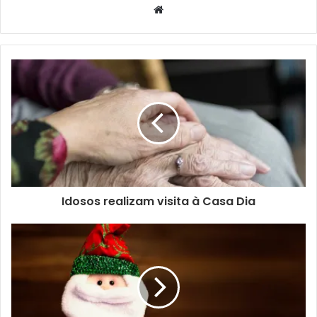
presente. É necessário entender que ainda há elementos
Website
que remetem à questão afetiva. Aquele sujeito que se
lembrava de fatos e nomes não existe mais, porém ainda
há aquele sujeito que gosta de você. Portanto, é preciso
fazer com que eles vivam com emoção. Seja assistindo
filmes de comédia ou comendo suas comidas prediletas”,
disse.
A palestra tem duração de uma hora, é gratuita e não
requer inscrição prévia. Interessados podem apenas
comparecer ao local do evento. Ao todo são esperadas
Idosos realizam visita à Casa Dia
cerca 60 pessoas.
O projeto –
O evento faz parte do projeto de extensão do
GESEN, denominado “Aprimoramento da Linha de Cuidado
ao Idoso”. O encontro de “Cuidadores e Familiares de
Idosos com Alzheimer” é uma atividade mensal deste
projeto. “Estas atividades são momentos especiais