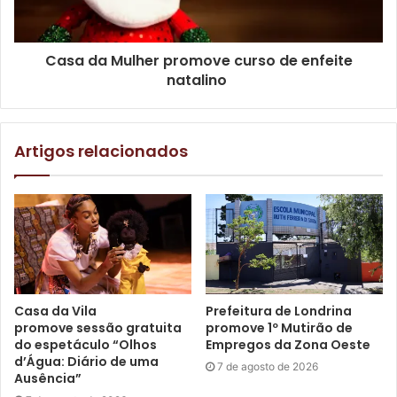
preparados para os cuidadores de idosos. Além de
fornecer um pouco mais de entendimento acerca da
Casa da Mulher promove curso de enfeite
doença, oferecemos capacidade emocional ao cuidador”,
natalino
explicou a organizadora do projeto, Mara Solange
Dellaroza.
Artigos relacionados
Para a imprensa: outras informações podem ser obtidas
a psicóloga da SMI, Luciana Ferreira Alvarez, através do
telefone (43) 3375-0225.
Texto: Pedro Nunes sob supervisão dos jornalistas do
N.Com
Casa da Vila
Prefeitura de Londrina
promove sessão gratuita
promove 1º Mutirão de
do espetáculo “Olhos
Empregos da Zona Oeste
d’Água: Diário de uma
7 de agosto de 2026
Gostei
Ausência”
Etiquetas
Alzheimer
Gesen
idoso