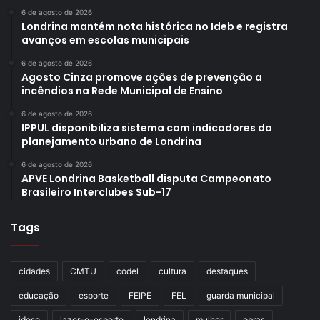
6 de agosto de 2026
Londrina mantém nota histórica no Ideb e registra
avanços em escolas municipais
6 de agosto de 2026
Agosto Cinza promove ações de prevenção a
incêndios na Rede Municipal de Ensino
6 de agosto de 2026
IPPUL disponibiliza sistema com indicadores do
planejamento urbano de Londrina
6 de agosto de 2026
APVE Londrina Basketball disputa Campeonato
Brasileiro Interclubes Sub-17
Tags
cidades
CMTU
codel
cultura
destaques
educação
esporte
FEIPE
FEL
guarda municipal
idoso
lazer-e-esporte
londrina
mulher
obras