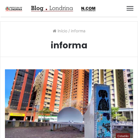
M
Início
/
informa
informa
Cidadão