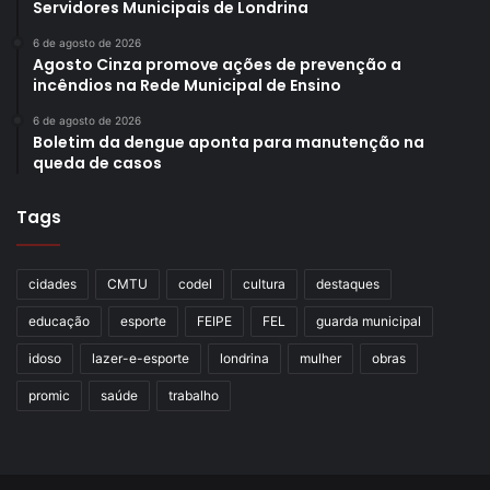
Servidores Municipais de Londrina
6 de agosto de 2026
Agosto Cinza promove ações de prevenção a
incêndios na Rede Municipal de Ensino
6 de agosto de 2026
Boletim da dengue aponta para manutenção na
queda de casos
Tags
cidades
CMTU
codel
cultura
destaques
educação
esporte
FEIPE
FEL
guarda municipal
idoso
lazer-e-esporte
londrina
mulher
obras
promic
saúde
trabalho