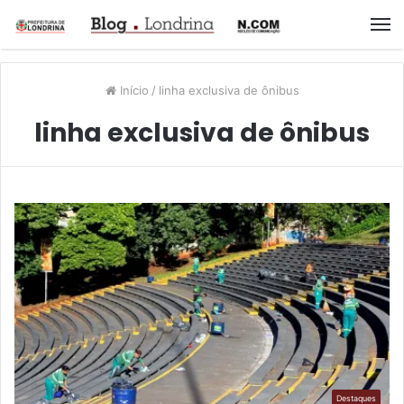
M
Início
/
linha exclusiva de ônibus
linha exclusiva de ônibus
Destaques