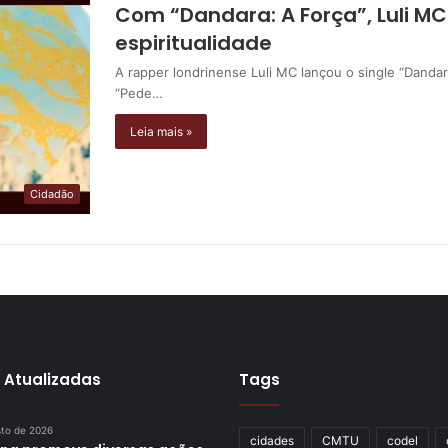
Com “Dandara: A Força”, Luli MC
espiritualidade
A rapper londrinense Luli MC lançou o single “Dandar
“Pede…
Leia mais »
Cidadão
 Atualizadas
Tags
sto de 2026
cidades
CMTU
codel