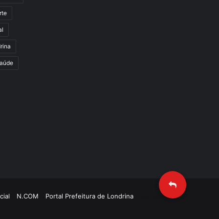
rte
al
rina
aúde
cial
N.COM
Portal Prefeitura de Londrina
Criação de Sites TTG Sistemas