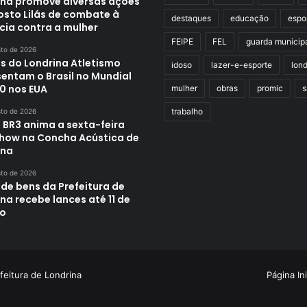
ina promove diversas ações
osto Lilás de combate à
destaques
educação
espo
cia contra a mulher
FEIPE
FEL
guarda municip
sto de 2026
s do Londrina Atletismo
idoso
lazer-e-esporte
lond
sentam o Brasil no Mundial
0 nos EUA
mulher
obras
promic
s
trabalho
sto de 2026
 BR3 anima a sexta-feira
how na Concha Acústica de
ina
sto de 2026
 de bens da Prefeitura de
na recebe lances até 11 de
o
feitura de Londrina
Página Ini
Criação de Sites