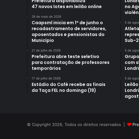
Prefeitura disponibiliza
Londr
47 novos lotes em leilão online
no Ag
violên
26 de maio de 2026
Caapsml inicia em 1º de junho o
5 de ago
recadastramento de servidores,
Atleta
aposentados e pensionistas do
repre
Município
Sub-2
21 de julho de 2026
5 de ago
Prefeitura abre teste seletivo
Grupo
para contratação de professores
com s
temporários
Londr
17 de julho de 2026
5 de ago
Estádio do Café recebe as finais
Leilão
da Taça FEL no domingo (19)
Londri
agost
© Copyright 2026, Todos os direitos reservados |
Pre