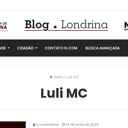
ADE
CIDADÃO
CONTATO N.COM
BUSCA AVANÇADA
Início
/
Luli MC
Luli MC
n.comlondrina
14 de junho de 2024