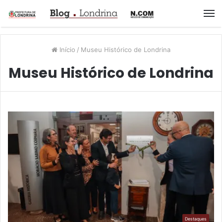
M
Início
/
Museu Histórico de Londrina
Museu Histórico de Londrina
Destaques