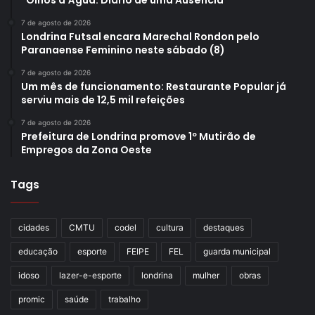
7 de agosto de 2026
Londrina Futsal encara Marechal Rondon pelo
Paranaense Feminino neste sábado (8)
7 de agosto de 2026
Um mês de funcionamento: Restaurante Popular já
serviu mais de 12,5 mil refeições
7 de agosto de 2026
Prefeitura de Londrina promove 1º Mutirão de
Empregos da Zona Oeste
Tags
cidades
CMTU
codel
cultura
destaques
educação
esporte
FEIPE
FEL
guarda municipal
idoso
lazer-e-esporte
londrina
mulher
obras
promic
saúde
trabalho