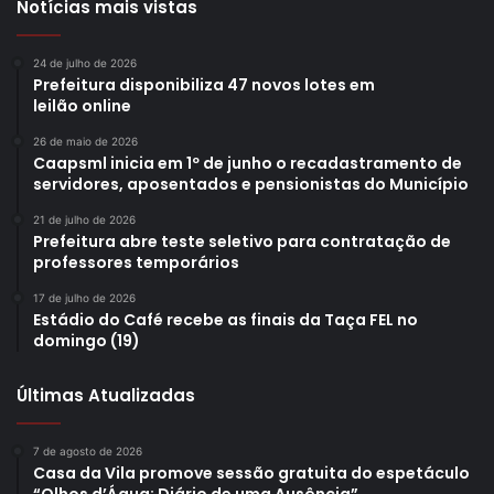
Notícias mais vistas
24 de julho de 2026
Prefeitura disponibiliza 47 novos lotes em
leilão online
26 de maio de 2026
Caapsml inicia em 1º de junho o recadastramento de
servidores, aposentados e pensionistas do Município
21 de julho de 2026
Prefeitura abre teste seletivo para contratação de
professores temporários
17 de julho de 2026
Estádio do Café recebe as finais da Taça FEL no
domingo (19)
Últimas Atualizadas
7 de agosto de 2026
Casa da Vila promove sessão gratuita do espetáculo
“Olhos d’Água: Diário de uma Ausência”