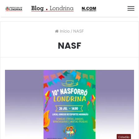
M
Início
/
NASF
NASF
Cidadão