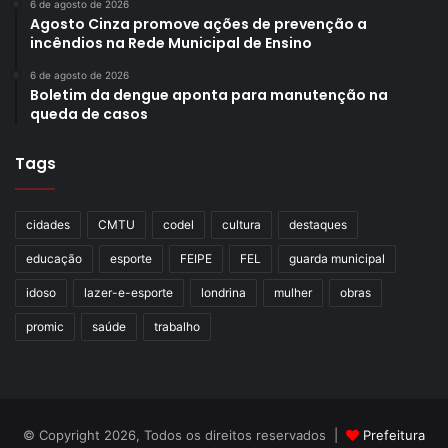
6 de agosto de 2026
Agosto Cinza promove ações de prevenção a
incêndios na Rede Municipal de Ensino
6 de agosto de 2026
Boletim da dengue aponta para manutenção na
queda de casos
Tags
cidades
CMTU
codel
cultura
destaques
educação
esporte
FEIPE
FEL
guarda municipal
idoso
lazer-e-esporte
londrina
mulher
obras
promic
saúde
trabalho
© Copyright 2026, Todos os direitos reservados |
Prefeitura