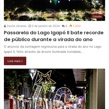
Cidadão
David Jônatas
3 de janeiro de 2024
0
1.300
Passarela do Lago Igapó II bate recorde
de público durante a virada do ano
O anúncio da contagem regressiva para a virada do ano no Lago
Igapó II, feito através da árvore iluminada instalada…
Leia mais »