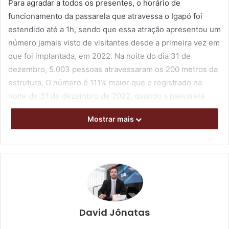
Para agradar a todos os presentes, o horário de
funcionamento da passarela que atravessa o Igapó foi
estendido até a 1h, sendo que essa atração apresentou um
número jamais visto de visitantes desde a primeira vez em
que foi implantada, em 2022. Na noite do dia 31 de
dezembro, 5.003 pessoas atravessaram os 200 metros da
estrutura. O número é 111% maior que o registrado na
noite de 31 de dezembro de 2022, quando a passarela
recebeu 2.363 visitantes.
Mostrar mais
Conforme o presidente do Instituto de Desenvolvimento
de Londrina (Codel), Alex Canziani, a inovação na
decoração deste ano no Lago foi um dos pontos fortes
para atrair o público. “Nós inovamos com a árvore
tecnológica composta por 140 mil lâmpadas de LED, que
juntas refletem imagens como se fossem a tela de uma TV
David Jônatas
ou do celular. E isso possibilitou que um vídeo com a
contagem regressiva pudesse ser exibido pela primeira