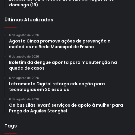
Natal de Londrina
Natal de Londrina 2023
passarela flutuante
domingo (19)
Virada do ano
Últimas Atualizadas
6 de agosto de 2026
Agosto Cinza promove ações de prevenção a
incêndios na Rede Municipal de Ensino
6 de agosto de 2026
Boletim da dengue aponta para manutenção na
queda de casos
6 de agosto de 2026
Letramento Digital reforça educação para
tecnologias em 20 escolas
6 de agosto de 2026
Ônibus Lilás levará serviços de apoio à mulher para
Praça do Aquiles Stenghel
Tags