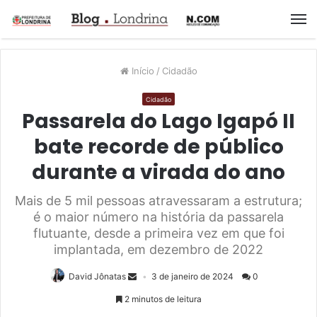
M
Início
/
Cidadão
Cidadão
Passarela do Lago Igapó II
bate recorde de público
durante a virada do ano
Mais de 5 mil pessoas atravessaram a estrutura;
é o maior número na história da passarela
flutuante, desde a primeira vez em que foi
implantada, em dezembro de 2022
David Jônatas
3 de janeiro de 2024
0
2 minutos de leitura