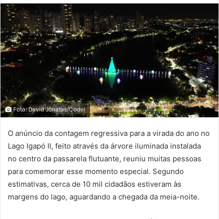
Foto: David Jônatas/Codel
O anúncio da contagem regressiva para a virada do ano no
Lago Igapó II, feito através da árvore iluminada instalada
no centro da passarela flutuante, reuniu muitas pessoas
para comemorar esse momento especial. Segundo
estimativas, cerca de 10 mil cidadãos estiveram às
margens do lago, aguardando a chegada da meia-noite.