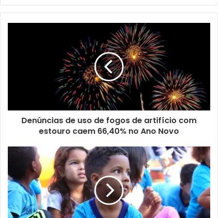
vez no Lago, e através de uma árvore de natal”, destacou.
Os 38 ambulantes, divididos entre os food trucks e
barracas que estavam na Rua Joaquim de Matos Barreto,
ao lado do Lago e em frente à entrada da passarela,
mantiveram o funcionamento para atender o público
durante a noite. Já o ônibus panorâmico que leva
passageiros para dar uma volta pelos pontos decorados da
cidade, e que tem sua partida em frente ao Iate Clube,
Denúncias de uso de fogos de artifício com
também esteve ativo e fez a alegria de muitos turistas.
estouro caem 66,40% no Ano Novo
Desde a abertura, em 30 de novembro, até ontem (2), a
passarela flutuante já recebeu 81.303 visitantes, segundo
os marcadores da catraca que fica na entrada da atração. A
lista inclui turistas vindos de outros países e das capitais
de outros estados brasileiros, mas principalmente
moradores das cidades da região norte do Paraná, que