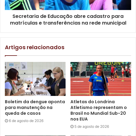
compareceram em massa.
Secretaria de Educação abre cadastro para
matrículas e transferências na rede municipal
Artigos relacionados
Foto: David Jônatas/Codel
Boletim da dengue aponta
Atletas do Londrina
Nestes 34 dias de atividade, a passarela não foi aberta
para manutenção na
Atletismo representam o
queda de casos
Brasil no Mundial Sub-20
para passeio em apenas seis dias, principalmente em
nos EUA
6 de agosto de 2026
decorrência de questões climáticas como chuvas e ventos
5 de agosto de 2026
fortes. Uma pesquisa sobre a cidade de origem de cada