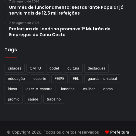
7 de agosto de 2026
Um mês de funcionamento: Restaurante Popular já
serviu mais de 12,5 mil refeições
7 de agosto de 2026
Prefeitura de Londrina promove 1º Mutirão de
Empregos da Zona Oeste
Tags
cidades
CMTU
codel
cultura
destaques
educação
esporte
FEIPE
FEL
guarda municipal
idoso
lazer-e-esporte
londrina
mulher
obras
promic
saúde
trabalho
© Copyright 2026, Todos os direitos reservados |
Prefeitura