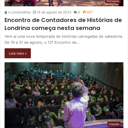
Destaques
n.comlondrina
14 de agosto de 2023
0
667
Encontro de Contadores de Histórias de
Londrina começa nesta semana
Vem aí uma nova temporada de histórias carregadas de sabedoria.
De 19 a 31 de agosto, o 12º Encontro de…
Leia mais »
Cidadão