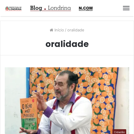
M
Início
/
oralidade
oralidade
Cidadão