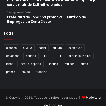
Um mês de funcionamento: Restaurante Popular já
serviu mais de 12,5 mil refeições
7 de agosto de 2026
Prefeitura de Londrina promove 1º Mutirão de
Empregos da Zona Oeste
Tags
cidades
CMTU
codel
cultura
destaques
educação
esporte
FEIPE
FEL
guarda municipal
idoso
lazer-e-esporte
londrina
mulher
obras
promic
saúde
trabalho
© Copyright 2026, Todos os direitos reservados |
Prefeitura
de Londrina