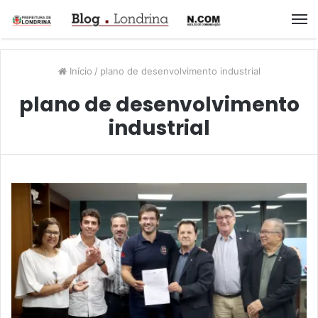
M
Início
/
plano de desenvolvimento industrial
plano de desenvolvimento
industrial