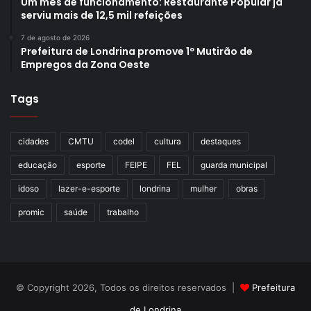
Um mês de funcionamento: Restaurante Popular já
serviu mais de 12,5 mil refeições
7 de agosto de 2026
Prefeitura de Londrina promove 1º Mutirão de
Empregos da Zona Oeste
Tags
cidades
CMTU
codel
cultura
destaques
educação
esporte
FEIPE
FEL
guarda municipal
idoso
lazer-e-esporte
londrina
mulher
obras
promic
saúde
trabalho
© Copyright 2026, Todos os direitos reservados |
Prefeitura
de Londrina