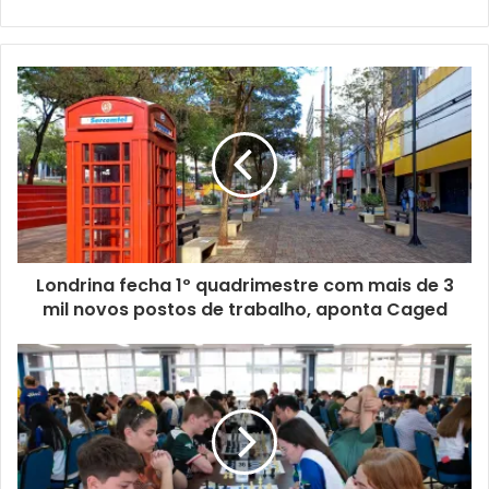
execução de projetos semelhantes.
Entre as exigências do chamamento estão a apresentação
de plano de trabalho, plano de aplicação de recursos e
documentação que comprove a atuação cultural da
entidade nos últimos três anos. Também estão previstas
políticas de ações afirmativas, com reserva de vagas para
projetos ligados a pessoas negras, indígenas e pessoas
com deficiência.
Os projetos selecionados deverão contemplar
Londrina fecha 1º quadrimestre com mais de 3
mil novos postos de trabalho, aponta Caged
obrigatoriamente três metas principais: ações de formação
e educação cultural; realização de mostras ou eventos
artísticos; e estratégias de registro e divulgação das
atividades culturais desenvolvidas.
Primeiro edital segue com inscrições abertas