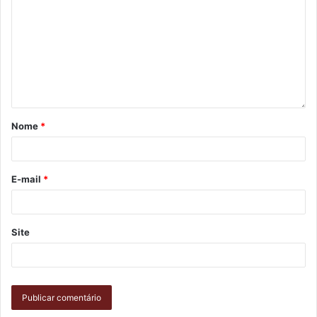
Gostei
Etiquetas
cultura
edital
PNAB
Política Nacional Aldir Blanc
pontos de cultura
Secretaria de Cultura
Nome
*
E-mail
*
Site