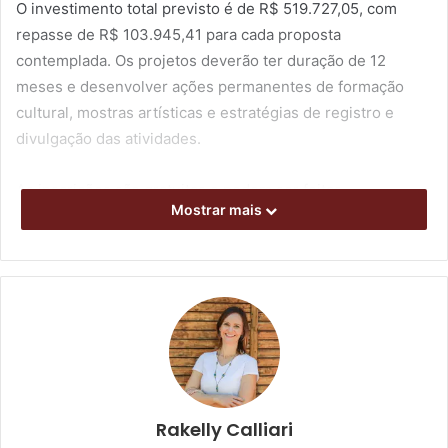
O investimento total previsto é de R$ 519.727,05, com
repasse de R$ 103.945,41 para cada proposta
contemplada. Os projetos deverão ter duração de 12
meses e desenvolver ações permanentes de formação
cultural, mostras artísticas e estratégias de registro e
divulgação das atividades.
As inscrições são gratuitas e podem ser feitas
Mostrar mais
exclusivamente pela plataforma Londrina Cultura, até as
17h59 do dia 26 de junho. O
edital completo
está
disponível no
Portal da Prefeitura
e no
Jornal Oficial do
Município
.
Podem participar entidades sem fins lucrativos
certificadas pelo Ministério da Cultura como Pontos de
Cultura, desde que possuam CNPJ, no mínimo três anos
de atuação cultural comprovada e experiência na
Rakelly Calliari