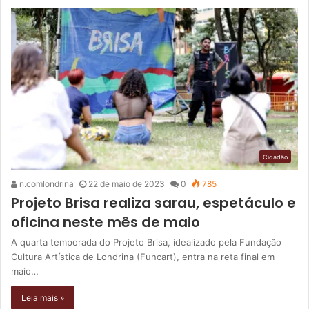
Cidadão
n.comlondrina
22 de maio de 2023
0
785
Projeto Brisa realiza sarau, espetáculo e
oficina neste mês de maio
A quarta temporada do Projeto Brisa, idealizado pela Fundação
Cultura Artística de Londrina (Funcart), entra na reta final em
maio…
Leia mais »