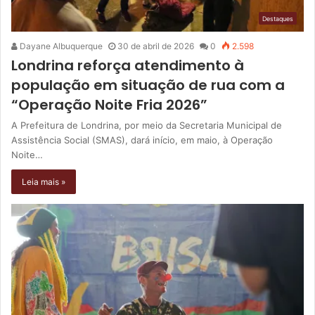
Destaques
Dayane Albuquerque
30 de abril de 2026
0
2.598
Londrina reforça atendimento à
população em situação de rua com a
“Operação Noite Fria 2026”
A Prefeitura de Londrina, por meio da Secretaria Municipal de
Assistência Social (SMAS), dará início, em maio, à Operação
Noite…
Leia mais »