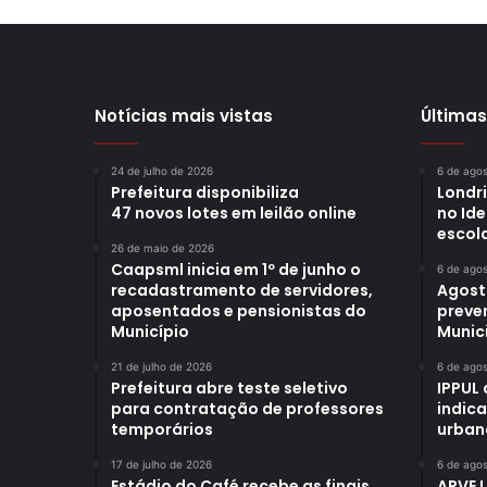
Notícias mais vistas
Últimas
24 de julho de 2026
6 de ago
Prefeitura disponibiliza
Londr
47 novos lotes em leilão online
no Id
escol
26 de maio de 2026
Caapsml inicia em 1º de junho o
6 de ago
recadastramento de servidores,
Agost
aposentados e pensionistas do
preve
Município
Munici
21 de julho de 2026
6 de ago
Prefeitura abre teste seletivo
IPPUL 
para contratação de professores
indic
temporários
urban
17 de julho de 2026
6 de ago
Estádio do Café recebe as finais
APVE 