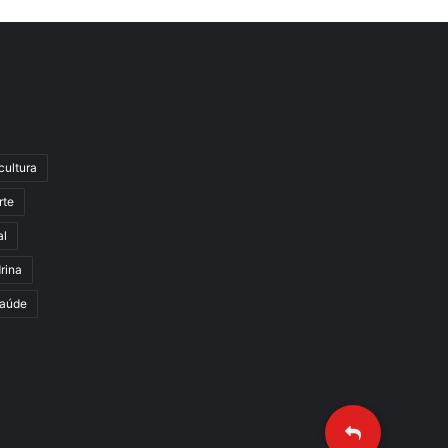
cultura
rte
al
rina
aúde