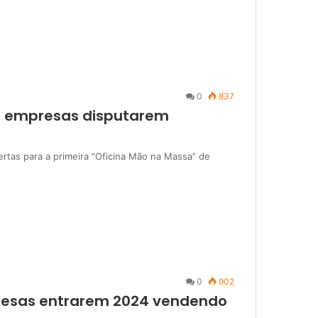
0
837
a empresas disputarem
rtas para a primeira “Oficina Mão na Massa” de
0
902
resas entrarem 2024 vendendo