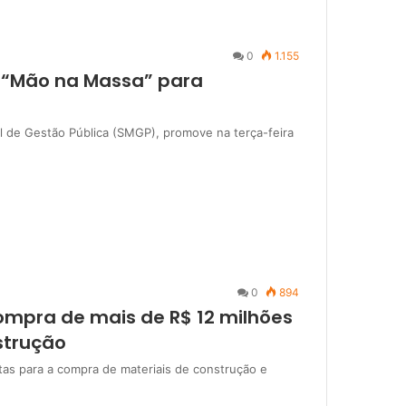
0
1.155
a “Mão na Massa” para
l de Gestão Pública (SMGP), promove na terça-feira
0
894
compra de mais de R$ 12 milhões
strução
utas para a compra de materiais de construção e