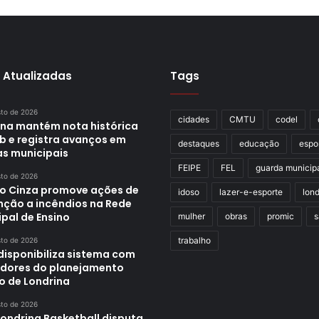
 Atualizadas
Tags
sto de 2026
cidades
CMTU
codel
ina mantém nota histórica
eb e registra avanços em
destaques
educação
espo
as municipais
FEIPE
FEL
guarda municip
sto de 2026
o Cinza promove ações de
idoso
lazer-e-esporte
lond
nção a incêndios na Rede
pal de Ensino
mulher
obras
promic
s
trabalho
sto de 2026
disponibiliza sistema com
adores do planejamento
o de Londrina
sto de 2026
Londrina Basketball disputa