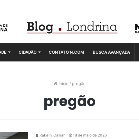
ADE
CIDADÃO
CONTATO N.COM
BUSCA AVANÇADA
Início
/
pregão
pregão
Rakelly Calliari
18 de maio de 2026