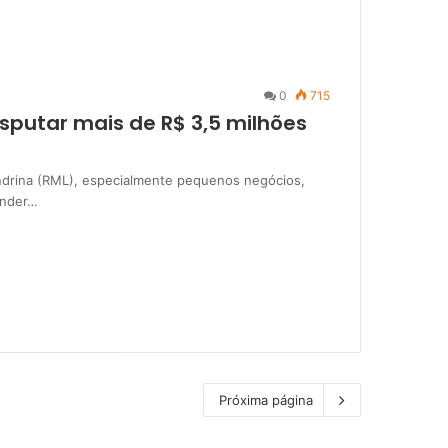
0
715
putar mais de R$ 3,5 milhões
ndrina (RML), especialmente pequenos negócios,
ender…
Próxima página