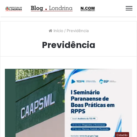
M
Início
/
Previdência
Previdência
Cidadão