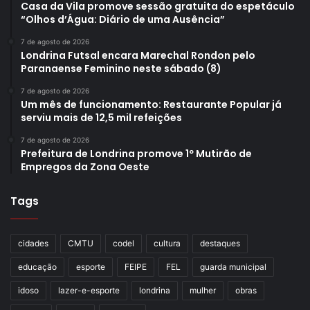
Casa da Vila promove sessão gratuita do espetáculo
“Olhos d’Água: Diário de uma Ausência”
7 de agosto de 2026
Londrina Futsal encara Marechal Rondon pelo
Paranaense Feminino neste sábado (8)
7 de agosto de 2026
Um mês de funcionamento: Restaurante Popular já
serviu mais de 12,5 mil refeições
7 de agosto de 2026
Prefeitura de Londrina promove 1º Mutirão de
Empregos da Zona Oeste
Tags
cidades
CMTU
codel
cultura
destaques
educação
esporte
FEIPE
FEL
guarda municipal
idoso
lazer-e-esporte
londrina
mulher
obras