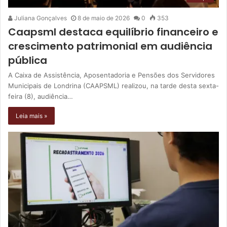
Juliana Gonçalves
8 de maio de 2026
0
353
Caapsml destaca equilíbrio financeiro e
crescimento patrimonial em audiência
pública
A Caixa de Assistência, Aposentadoria e Pensões dos Servidores
Municipais de Londrina (CAAPSML) realizou, na tarde desta sexta-
feira (8), audiência…
Leia mais »