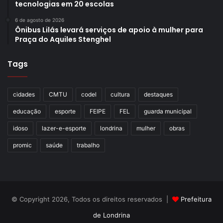
tecnologias em 20 escolas
6 de agosto de 2026
Ônibus Lilás levará serviços de apoio à mulher para
Praça do Aquiles Stenghel
Tags
cidades
CMTU
codel
cultura
destaques
educação
esporte
FEIPE
FEL
guarda municipal
idoso
lazer-e-esporte
londrina
mulher
obras
promic
saúde
trabalho
© Copyright 2026, Todos os direitos reservados |
Prefeitura
de Londrina