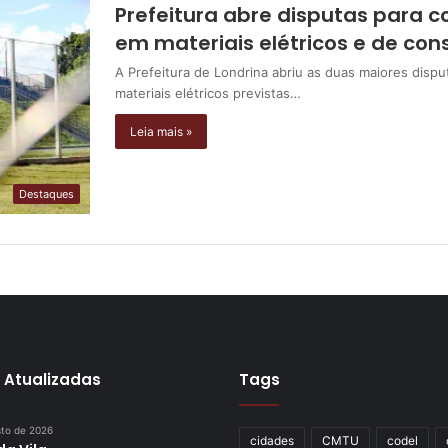
Prefeitura abre disputas para 
em materiais elétricos e de con
A Prefeitura de Londrina abriu as duas maiores disp
materiais elétricos previstas…
Leia mais »
Destaques
 Atualizadas
Tags
sto de 2026
cidades
CMTU
codel