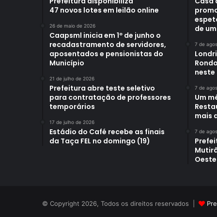
Prefeitura disponibiliza
Casa 
47 novos lotes em leilão online
promo
espet
26 de maio de 2026
de um
Caapsml inicia em 1º de junho o
recadastramento de servidores,
7 de ago
aposentados e pensionistas do
Londr
Município
Rondo
neste
21 de julho de 2026
Prefeitura abre teste seletivo
7 de ago
para contratação de professores
Um mê
temporários
Restau
mais d
17 de julho de 2026
Estádio do Café recebe as finais
7 de ago
da Taça FEL no domingo (19)
Prefei
Mutir
Oeste
© Copyright 2026, Todos os direitos reservados |
Pre