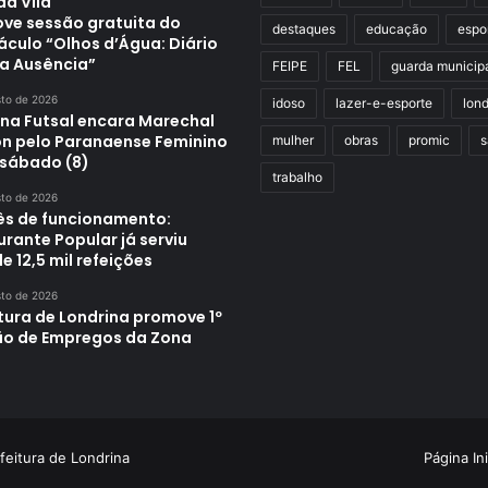
da Vila
ve sessão gratuita do
destaques
educação
espo
áculo “Olhos d’Água: Diário
a Ausência”
FEIPE
FEL
guarda municip
sto de 2026
idoso
lazer-e-esporte
lond
ina Futsal encara Marechal
n pelo Paranaense Feminino
mulher
obras
promic
s
 sábado (8)
trabalho
sto de 2026
s de funcionamento:
rante Popular já serviu
e 12,5 mil refeições
sto de 2026
tura de Londrina promove 1º
ão de Empregos da Zona
feitura de Londrina
Página Ini