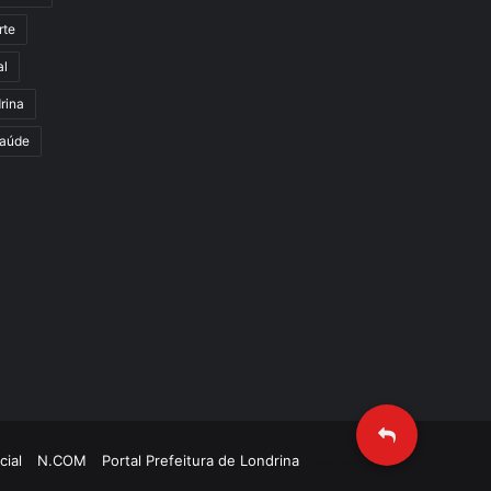
rte
al
rina
aúde
cial
N.COM
Portal Prefeitura de Londrina
Criação de Sites TTG Sistemas