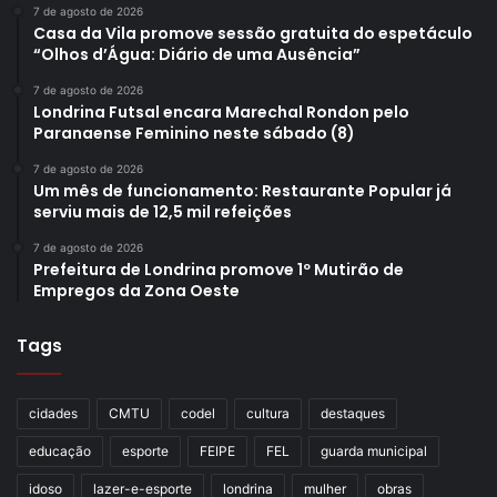
7 de agosto de 2026
Casa da Vila promove sessão gratuita do espetáculo
“Olhos d’Água: Diário de uma Ausência”
7 de agosto de 2026
Londrina Futsal encara Marechal Rondon pelo
Paranaense Feminino neste sábado (8)
7 de agosto de 2026
Um mês de funcionamento: Restaurante Popular já
serviu mais de 12,5 mil refeições
7 de agosto de 2026
Prefeitura de Londrina promove 1º Mutirão de
Empregos da Zona Oeste
Tags
cidades
CMTU
codel
cultura
destaques
educação
esporte
FEIPE
FEL
guarda municipal
idoso
lazer-e-esporte
londrina
mulher
obras