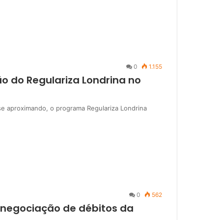
0
1.155
ão do Regulariza Londrina no
se aproximando, o programa Regulariza Londrina
0
562
 renegociação de débitos da