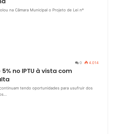
na
colou na Câmara Municipal o Projeto de Lei nº
0
4.014
 5% no IPTU à vista com
lta
s continuam tendo oportunidades para usufruir dos
dos…