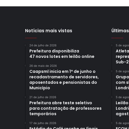
Notícias mais vistas
Últimas
24 de julho de 2026
5 de ago
Prefeitura disponibiliza
Atleta
47 novos lotes em leilão online
repre
Sub-2
26 de maio de 2026
Caapsml inicia em 1º de junho o
5 de ago
recadastramento de servidores,
Grupo
aposentados e pensionistas do
com s
Município
Londr
21 de julho de 2026
5 de ago
Prefeitura abre teste seletivo
Leilão
para contratação de professores
Londri
temporários
agost
17 de julho de 2026
5 de ago
Estádio do Café recebe as finais
ECOH 