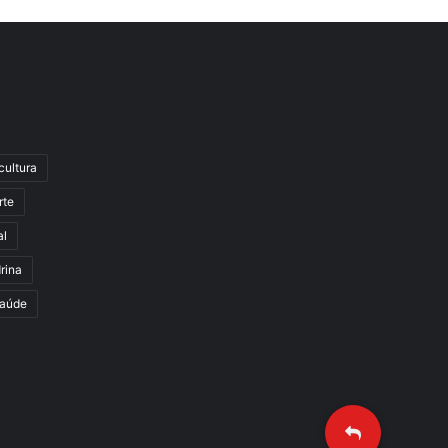
cultura
rte
al
rina
aúde