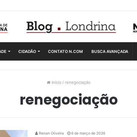
ADE
CIDADÃO
CONTATO N.COM
BUSCA AVANÇADA
Início
/
renegociação
renegociação
Renan Oliveira
6 de março de 2026