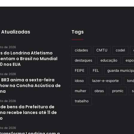
 Atualizadas
Tags
sto de 2026
cidades
CMTU
codel
s do Londrina Atletismo
sentam o Brasil no Mundial
destaques
educação
espo
0 nos EUA
FEIPE
FEL
guarda municip
sto de 2026
 BR3 anima a sexta-feira
idoso
lazer-e-esporte
lond
how na Concha Acústica de
ina
mulher
obras
promic
s
trabalho
sto de 2026
 de bens da Prefeitura de
na recebe lances até 11 de
o
sto de 2026
transforma Londrina com a