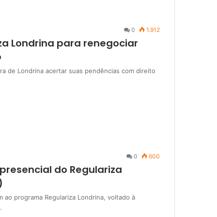
0
1.912
iza Londrina para renegociar
o
ura de Londrina acertar suas pendências com direito
0
600
presencial do Regulariza
)
m ao programa Regulariza Londrina, voltado à
…