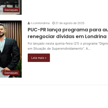
Destaques
n.comlondrina
21 de agosto de 2025
PUC-PR lança programa para aux
renegociar dívidas em Londrina
Foi lançado nesta quinta-feira (21) o programa “Di
em Situação de Superendividamento”. A…
Leia mais »
Destaques