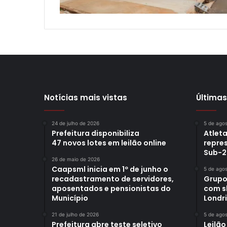
Notícias mais vistas
Últimas
24 de julho de 2026
5 de ago
Prefeitura disponibiliza
Atleta
47 novos lotes em leilão online
repre
Sub-2
26 de maio de 2026
Caapsml inicia em 1º de junho o
5 de ago
recadastramento de servidores,
Grupo
aposentados e pensionistas do
com s
Município
Londr
21 de julho de 2026
5 de ago
Prefeitura abre teste seletivo
Leilão