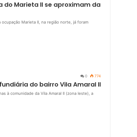
a do Marieta II se aproximam da
ocupação Marieta II, na região norte, já foram
0
774
undiária do bairro Vila Amaral II
as à comunidade da Vila Amaral II (zona leste), a