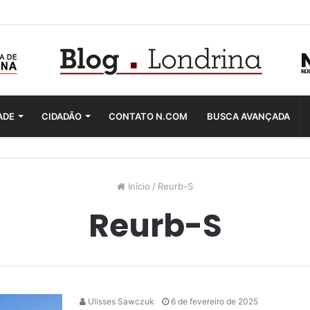
ADE
CIDADÃO
CONTATO N.COM
BUSCA AVANÇADA
Início
/
Reurb-S
Reurb-S
Ulisses Sawczuk
6 de fevereiro de 2025