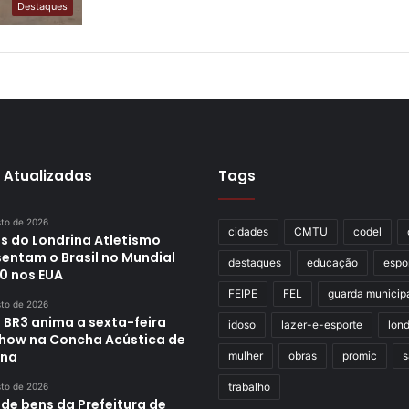
Destaques
 Atualizadas
Tags
sto de 2026
cidades
CMTU
codel
s do Londrina Atletismo
sentam o Brasil no Mundial
destaques
educação
espo
0 nos EUA
FEIPE
FEL
guarda municip
sto de 2026
 BR3 anima a sexta-feira
idoso
lazer-e-esporte
lond
how na Concha Acústica de
ina
mulher
obras
promic
s
trabalho
sto de 2026
 de bens da Prefeitura de