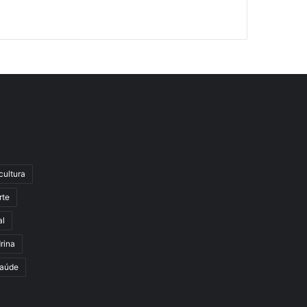
cultura
rte
al
rina
aúde