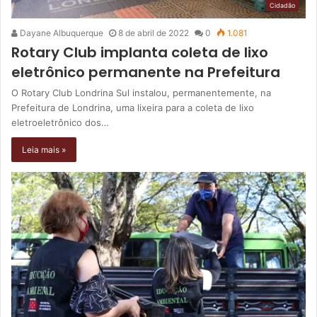
Cidadão
Dayane Albuquerque
8 de abril de 2022
0
1.081
Rotary Club implanta coleta de lixo
eletrônico permanente na Prefeitura
O Rotary Club Londrina Sul instalou, permanentemente, na
Prefeitura de Londrina, uma lixeira para a coleta de lixo
eletroeletrônico dos…
Leia mais »