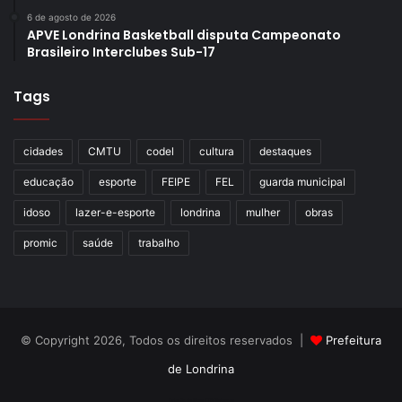
6 de agosto de 2026
APVE Londrina Basketball disputa Campeonato
Brasileiro Interclubes Sub-17
Tags
cidades
CMTU
codel
cultura
destaques
educação
esporte
FEIPE
FEL
guarda municipal
idoso
lazer-e-esporte
londrina
mulher
obras
promic
saúde
trabalho
© Copyright 2026, Todos os direitos reservados |
Prefeitura
de Londrina
Criação de Sites TTG Sistemas