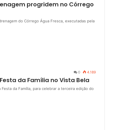
drenagem progridem no Córrego
e drenagem do Córrego Água Fresca, executadas pela
0
4.189
esta da Família no Vista Bela
Festa da Família, para celebrar a terceira edição do