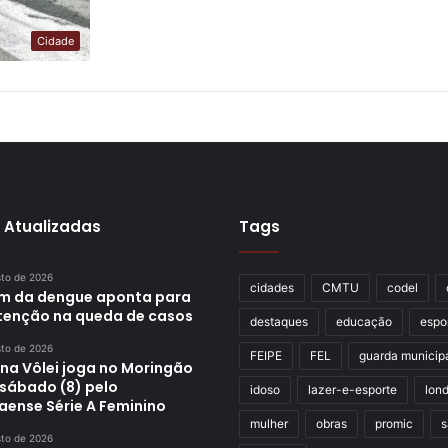
Cidade
 Atualizadas
Tags
sto de 2026
cidades
CMTU
codel
im da dengue aponta para
enção na queda de casos
destaques
educação
espo
sto de 2026
FEIPE
FEL
guarda municip
ina Vôlei joga no Moringão
 sábado (8) pelo
idoso
lazer-e-esporte
lond
aense Série A Feminino
mulher
obras
promic
s
sto de 2026