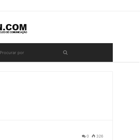
s
0
326