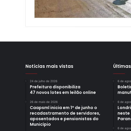
Notícias mais vistas
Últimas
24 de julho de 2026
6 de ago
Prefeitura disponibiliza
Bolet
47 novos lotes em leilão online
manut
26 de maio de 2026
6 de ago
Caapsml inicia em 1º de junho o
Londr
recadastramento de servidores,
neste
aposentados e pensionistas do
Paran
Município
6 de ago