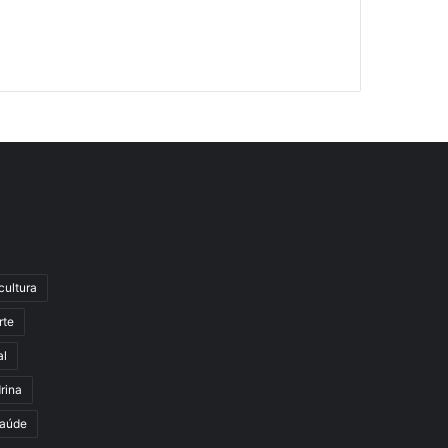
cultura
rte
al
rina
aúde