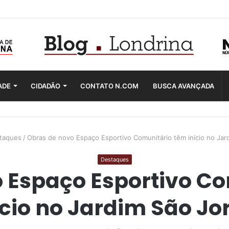
ADE
CIDADÃO
CONTATO N.COM
BUSCA AVANÇADA
taques
/
Obras de novo Espaço Esportivo Comunitário têm início no Jar
Destaques
 Espaço Esportivo C
ício no Jardim São Jo