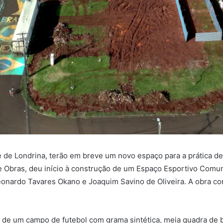
de Londrina, terão em breve um novo espaço para a prática de at
de Obras, deu início à construção de um Espaço Esportivo Comuni
eonardo Tavares Okano e Joaquim Savino de Oliveira. A obra c
e um campo de futebol com grama sintética, meia quadra de bas