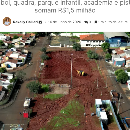
bol, quadra, parque infantil, academia e pi
somam R$1,5 milhão
Rakelly Calliari
16 de junho de 2026
0
1 minuto de leitura