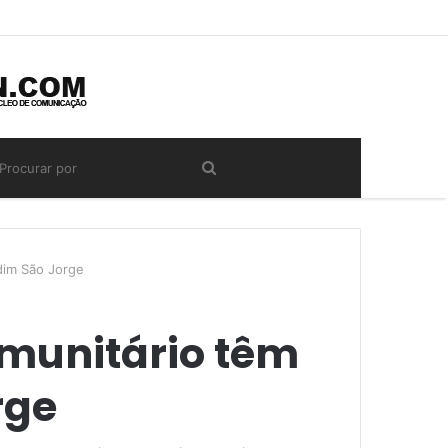
dim São Jorge
omunitário têm
rge