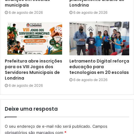
municipais
Londrina
que a empresa originalmente contratada para a execução
6 de agosto de 2026
6 de agosto de 2026
dos trabalhos em 2023 declarou abandono. A fiscalização
foi realizada pela Secretaria Municipal de Obras e
Pavimentação.
Prefeitura abre inscrições
Letramento Digital reforça
Gostei
para os VIII Jogos dos
educação para
Servidores Municipais de
tecnologias em 20 escolas
Etiquetas
Atenção Básica
obras
Odontologia
reformas
Londrina
6 de agosto de 2026
saúde
secretaria de obras
secretaria de saúde
SMOP
UBS Irerê
6 de agosto de 2026
unidade básica de Saúde
Deixe uma resposta
O seu endereço de e-mail não será publicado.
Campos
obrigatórios são marcados com
*