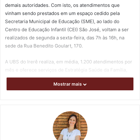
demais autoridades. Com isto, os atendimentos que
vinham sendo prestados em um espaço cedido pela
Secretaria Municipal de Educação (SME), ao lado do
Centro de Educação Infantil (CEI) São José, voltam a ser
realizados de segunda a sexta-feira, das 7h às 16h, na
sede da Rua Benedito Goulart, 170.
A UBS do Irerê realiza, em média, 1.200 atendimentos por
mês e oferece serviços de Estratégia Saúde da Família,
enfermagem, consultas médicas, fisioterapia e, agora,
Mostrar mais
também atendimento odontológico em sua própria
estrutura. Inaugurada em 1977, a UBS não passava por
reformas há 25 anos. Agora, foi ampliada em 22% e passa
a contar com 290 metros quadrados de estrutura
disponível e inteiramente renovada.
A secretária municipal de Saúde, Vivian Feijó, destacou