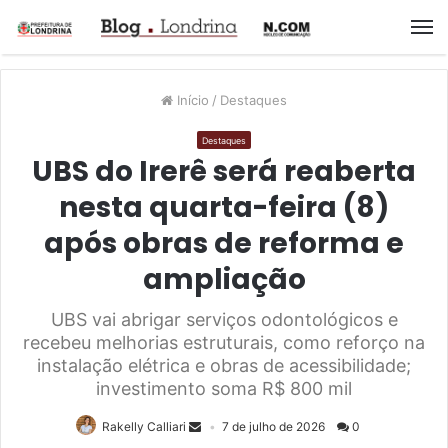
M
Início
/
Destaques
Destaques
UBS do Irerê será reaberta
nesta quarta-feira (8)
após obras de reforma e
ampliação
UBS vai abrigar serviços odontológicos e
recebeu melhorias estruturais, como reforço na
instalação elétrica e obras de acessibilidade;
investimento soma R$ 800 mil
Rakelly Calliari
7 de julho de 2026
0