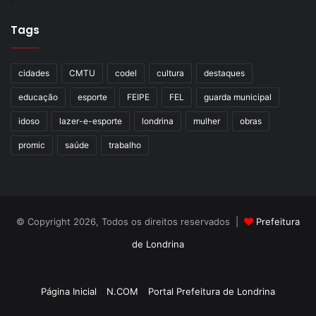
Tags
cidades
CMTU
codel
cultura
destaques
educação
esporte
FEIPE
FEL
guarda municipal
idoso
lazer-e-esporte
londrina
mulher
obras
promic
saúde
trabalho
© Copyright 2026, Todos os direitos reservados |
Prefeitura
de Londrina
Criação de Sites TTG Sistemas
Página Inicial
N.COM
Portal Prefeitura de Londrina