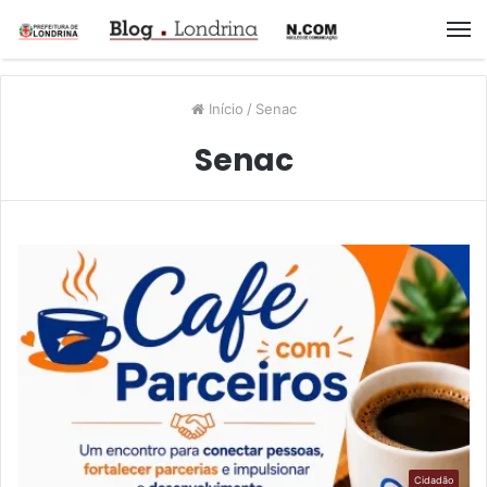
M
Início
/
Senac
Senac
Cidadão