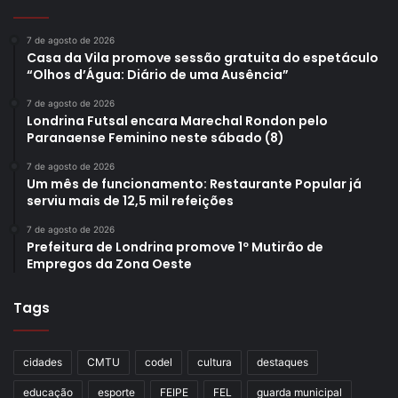
7 de agosto de 2026
Casa da Vila promove sessão gratuita do espetáculo
“Olhos d’Água: Diário de uma Ausência”
7 de agosto de 2026
Londrina Futsal encara Marechal Rondon pelo
Paranaense Feminino neste sábado (8)
7 de agosto de 2026
Um mês de funcionamento: Restaurante Popular já
serviu mais de 12,5 mil refeições
7 de agosto de 2026
Prefeitura de Londrina promove 1º Mutirão de
Empregos da Zona Oeste
Tags
cidades
CMTU
codel
cultura
destaques
educação
esporte
FEIPE
FEL
guarda municipal