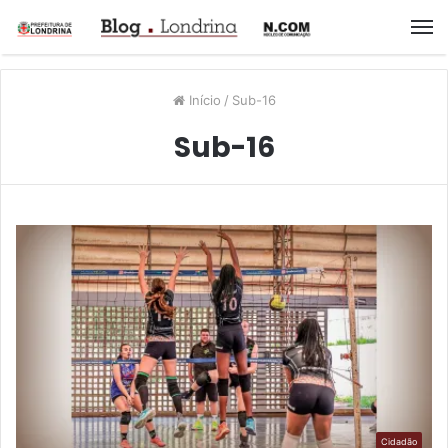
M
Início
/
Sub-16
Sub-16
Cidadão