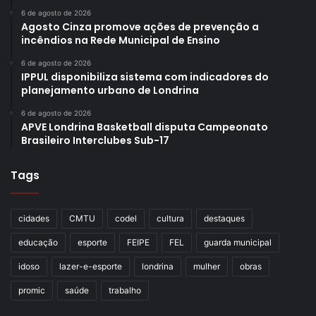
6 de agosto de 2026
Agosto Cinza promove ações de prevenção a
incêndios na Rede Municipal de Ensino
6 de agosto de 2026
IPPUL disponibiliza sistema com indicadores do
planejamento urbano de Londrina
6 de agosto de 2026
APVE Londrina Basketball disputa Campeonato
Brasileiro Interclubes Sub-17
Tags
cidades
CMTU
codel
cultura
destaques
educação
esporte
FEIPE
FEL
guarda municipal
idoso
lazer-e-esporte
londrina
mulher
obras
promic
saúde
trabalho