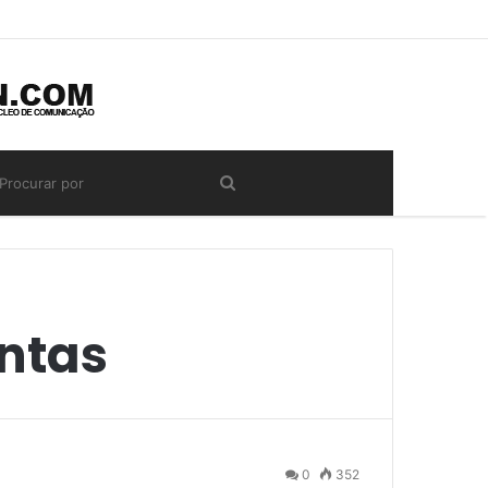
ntas
0
352