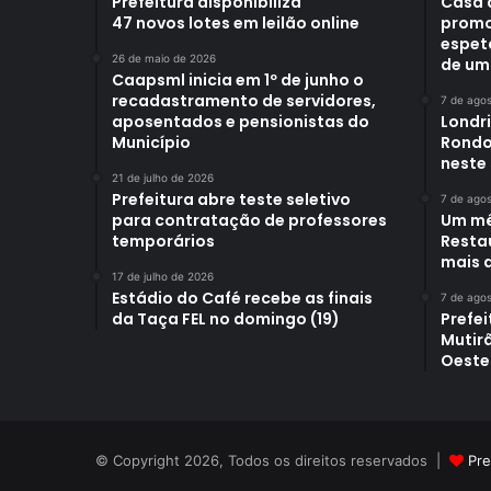
Prefeitura disponibiliza
Casa 
47 novos lotes em leilão online
promo
espet
26 de maio de 2026
de um
Caapsml inicia em 1º de junho o
recadastramento de servidores,
7 de ago
aposentados e pensionistas do
Londr
Município
Rondo
neste
21 de julho de 2026
Prefeitura abre teste seletivo
7 de ago
para contratação de professores
Um mê
temporários
Restau
mais d
17 de julho de 2026
Estádio do Café recebe as finais
7 de ago
da Taça FEL no domingo (19)
Prefei
Mutir
Oeste
© Copyright 2026, Todos os direitos reservados |
Pre