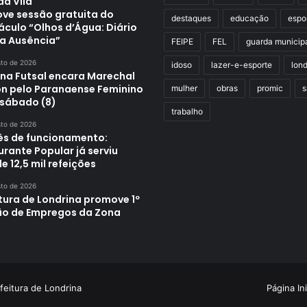
da Vila
ve sessão gratuita do
destaques
educação
espo
áculo “Olhos d’Água: Diário
a Ausência”
FEIPE
FEL
guarda municip
sto de 2026
idoso
lazer-e-esporte
lond
ina Futsal encara Marechal
n pelo Paranaense Feminino
mulher
obras
promic
s
 sábado (8)
trabalho
sto de 2026
s de funcionamento:
rante Popular já serviu
e 12,5 mil refeições
sto de 2026
tura de Londrina promove 1º
ão de Empregos da Zona
feitura de Londrina
Página Ini