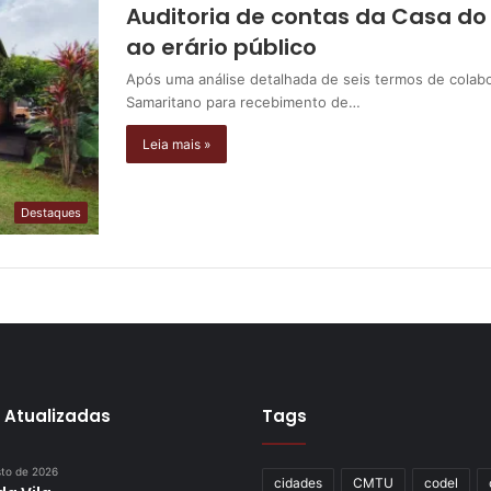
Auditoria de contas da Casa d
ao erário público
Após uma análise detalhada de seis termos de colab
Samaritano para recebimento de…
Leia mais »
Destaques
 Atualizadas
Tags
sto de 2026
cidades
CMTU
codel