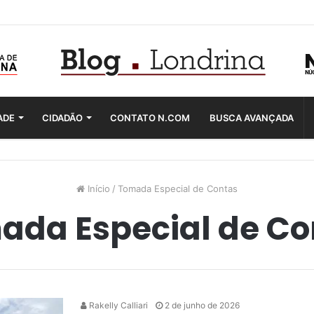
ADE
CIDADÃO
CONTATO N.COM
BUSCA AVANÇADA
Início
/
Tomada Especial de Contas
ada Especial de Co
Rakelly Calliari
2 de junho de 2026