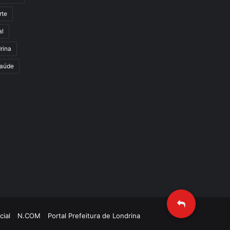
rte
al
rina
aúde
cial
N.COM
Portal Prefeitura de Londrina
Criação de Sites TTG Sistemas