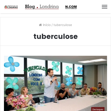
M
Início
/
tuberculose
tuberculose
Destaques