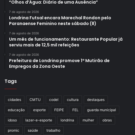
“Olhos d’Água: Diário de uma Ausência”
7 de agosto de 2026
Londrina Futsal encara Marechal Rondon pelo
Paranaense Feminino neste sábado (8)
7 de agosto de 2026
Um mês de funcionamento: Restaurante Popular já
serviu mais de 12,5 mil refeições
7 de agosto de 2026
Prefeitura de Londrina promove 1º Mutirão de
Empregos da Zona Oeste
Tags
cidades
CMTU
codel
cultura
destaques
educação
esporte
FEIPE
FEL
guarda municipal
idoso
lazer-e-esporte
londrina
mulher
obras
promic
saúde
trabalho