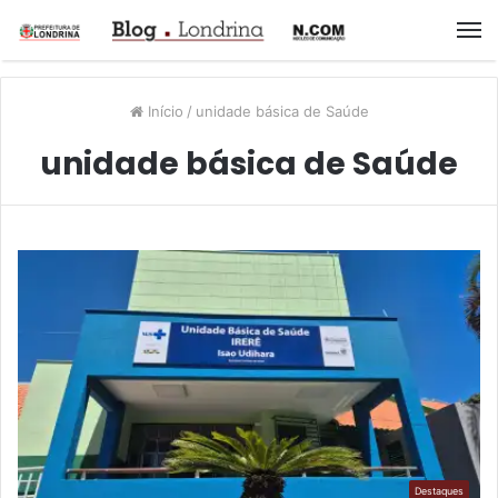
M
Início
/
unidade básica de Saúde
unidade básica de Saúde
Destaques