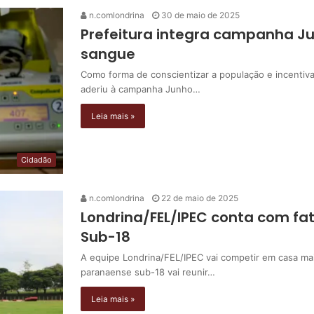
n.comlondrina
30 de maio de 2025
Prefeitura integra campanha J
sangue
Como forma de conscientizar a população e incentiva
aderiu à campanha Junho…
Leia mais »
Cidadão
n.comlondrina
22 de maio de 2025
Londrina/FEL/IPEC conta com fat
Sub-18
A equipe Londrina/FEL/IPEC vai competir em casa m
paranaense sub-18 vai reunir…
Leia mais »