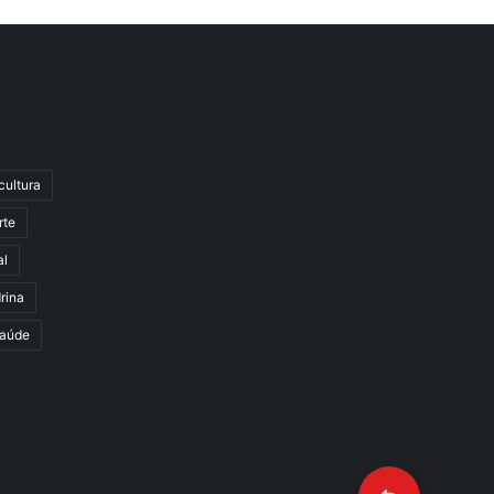
cultura
rte
al
rina
aúde