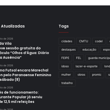
 Atualizadas
Tags
sto de 2026
cidades
CMTU
codel
da Vila
ve sessão gratuita do
destaques
educação
espo
áculo “Olhos d’Água: Diário
a Ausência”
FEIPE
FEL
guarda municip
sto de 2026
idoso
lazer-e-esporte
lond
ina Futsal encara Marechal
n pelo Paranaense Feminino
mulher
obras
promic
s
 sábado (8)
trabalho
sto de 2026
s de funcionamento:
rante Popular já serviu
e 12,5 mil refeições
sto de 2026