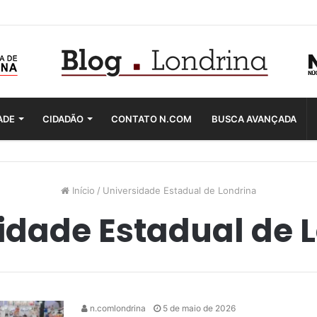
ADE
CIDADÃO
CONTATO N.COM
BUSCA AVANÇADA
Início
/
Universidade Estadual de Londrina
idade Estadual de 
n.comlondrina
5 de maio de 2026