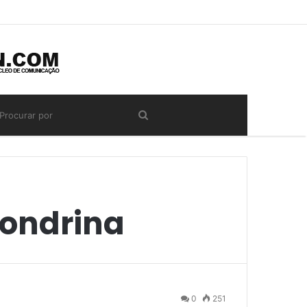
Londrina
0
251