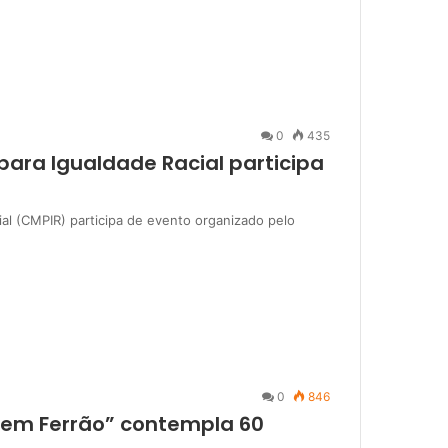
0
435
 para Igualdade Racial participa
ial (CMPIR) participa de evento organizado pelo
0
846
Sem Ferrão” contempla 60