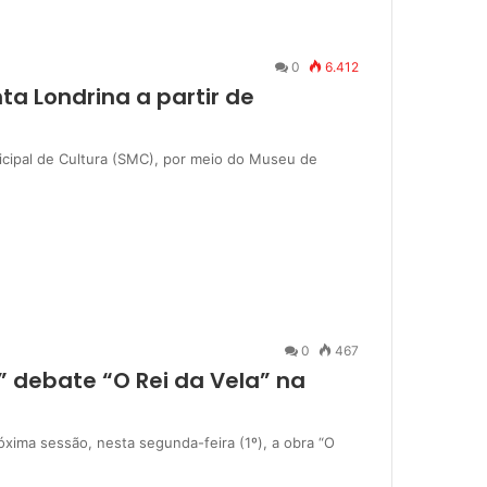
0
6.412
a Londrina a partir de
icipal de Cultura (SMC), por meio do Museu de
0
467
a” debate “O Rei da Vela” na
róxima sessão, nesta segunda-feira (1º), a obra “O