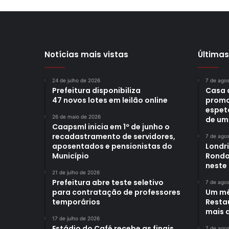
Notícias mais vistas
Últimas
24 de julho de 2026
7 de ago
Prefeitura disponibiliza
Casa 
47 novos lotes em leilão online
promo
espet
26 de maio de 2026
de um
Caapsml inicia em 1º de junho o
recadastramento de servidores,
7 de ago
aposentados e pensionistas do
Londr
Município
Rondo
neste
21 de julho de 2026
Prefeitura abre teste seletivo
7 de ago
para contratação de professores
Um mê
temporários
Restau
mais d
17 de julho de 2026
Estádio do Café recebe as finais
7 de ago