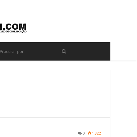
0
1.822