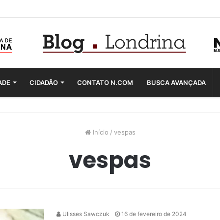
ADE
CIDADÃO
CONTATO N.COM
BUSCA AVANÇADA
Início
/
vespas
vespas
Ulisses Sawczuk
16 de fevereiro de 2024