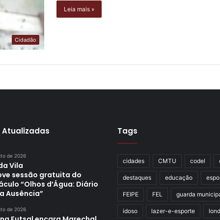
Leia mais »
Cidadão
 Atualizadas
Tags
sto de 2026
cidades
CMTU
codel
da Vila
ve sessão gratuita do
destaques
educação
espo
áculo “Olhos d’Água: Diário
a Ausência”
FEIPE
FEL
guarda municip
sto de 2026
idoso
lazer-e-esporte
lond
ina Futsal encara Marechal