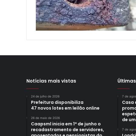
Notícias mais vistas
Últimas
24 de julho de 2026
7 de ago
Prefeitura disponibiliza
Casa 
47 novos lotes em leilão online
promo
espet
26 de maio de 2026
de um
Caapsml inicia em 1º de junho o
recadastramento de servidores,
7 de ago
aposentados e pensionistas do
Londr