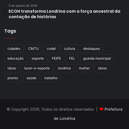
5 de agosto de 2026
ECOH transforma Londrina com a força ancestral da
contação de histórias
Tags
cidades
CMTU
codel
cultura
destaques
educação
esporte
FEIPE
FEL
guarda municipal
idoso
lazer-e-esporte
londrina
mulher
obras
promic
saúde
trabalho
© Copyright 2026, Todos os direitos reservados |
Prefeitura
de Londrina
Criação de Sites TTG Sistemas