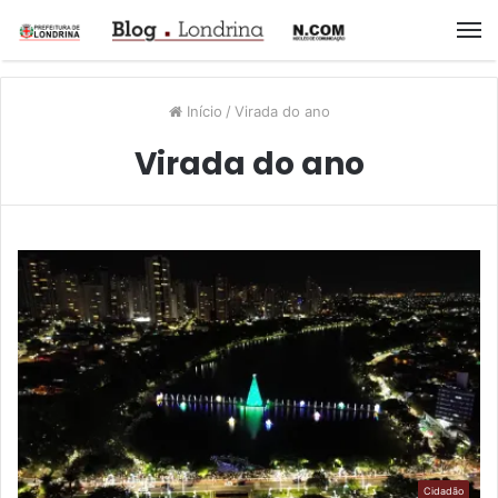
M
Início
/
Virada do ano
Virada do ano
Cidadão