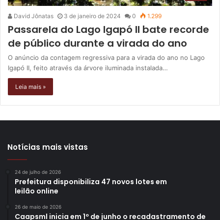
David Jônatas
3 de janeiro de 2024
0
1.299
Passarela do Lago Igapó II bate recorde
de público durante a virada do ano
O anúncio da contagem regressiva para a virada do ano no Lago
Igapó II, feito através da árvore iluminada instalada…
Leia mais »
Notícias mais vistas
24 de julho de 2026
Prefeitura disponibiliza 47 novos lotes em
leilão online
26 de maio de 2026
Caapsml inicia em 1º de junho o recadastramento de