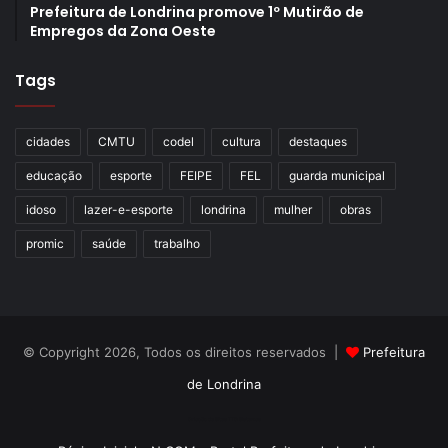
Prefeitura de Londrina promove 1º Mutirão de
Empregos da Zona Oeste
Tags
cidades
CMTU
codel
cultura
destaques
educação
esporte
FEIPE
FEL
guarda municipal
idoso
lazer-e-esporte
londrina
mulher
obras
promic
saúde
trabalho
© Copyright 2026, Todos os direitos reservados |
Prefeitura
de Londrina
Criação de Sites TTG Sistemas