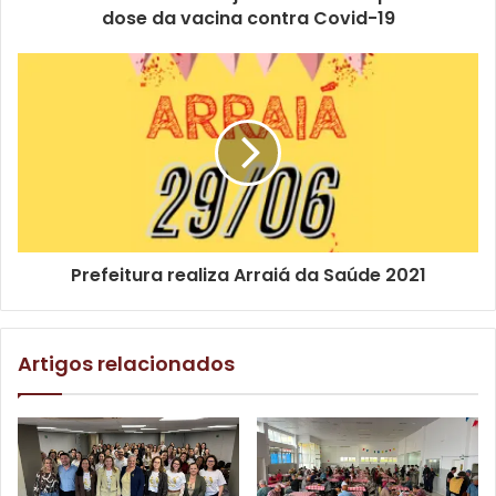
dose da vacina contra Covid-19
Amaral, a obra vem ajudar a desafogar o trânsito na região,
principalmente nos horários de grande movimento, em
que até os pedestres têm dificuldades para atravessar de
um lado ao outro das vias. “Eu ando bastante de ônibus e
acho que ficou muito boa essa obra. No começo, até o
pessoal entender pode ser complicado, mas acredito que
depois, o povo vai respeitar mais e vai obedecer a faixa de
pedestre. No meu ver, o prefeito Marcelo Belinati está
sendo um dos melhores dos últimos tempos, porque em
Prefeitura realiza Arraiá da Saúde 2021
todo o lugar que a gente anda tem obra, se não tá
concluída, tá em andamento, e isso tem na minha região
também”, disse o morador.
Artigos relacionados
Os motoristas que dirigirem no sentido centro-zona norte
e vice-versa têm pistas duplicadas para seguirem direto
seu trajeto, sem precisar contornar a antiga rotatória. Eles
devem se atentar aos sinaleiros, que foram instalados no