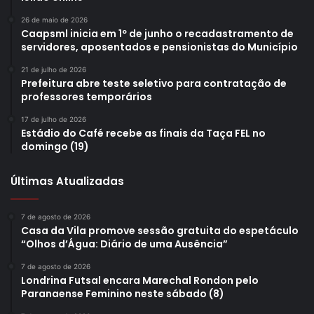
de chegarem no viaduto, por onde passa a linha férrea.
26 de maio de 2026
Caapsml inicia em 1º de junho o recadastramento de
servidores, aposentados e pensionistas do Município
21 de julho de 2026
Prefeitura abre teste seletivo para contratação de
professores temporários
17 de julho de 2026
Estádio do Café recebe as finais da Taça FEL no
domingo (19)
Últimas Atualizadas
7 de agosto de 2026
Secretário de Planejamento fala sobre reforma do Terminal
Casa da Vila promove sessão gratuita do espetáculo
Urbano do bairro. Foto: Vivian Honorato
“Olhos d’Água: Diário de uma Ausência”
Reforma do Terminal –
Outro novidade para a região é a
7 de agosto de 2026
Londrina Futsal encara Marechal Rondon pelo
reforma do Terminal do Ouro Verde. Segundo o secretário
Paranaense Feminino neste sábado (8)
municipal de Planejamento, Orçamento e Tecnologia,