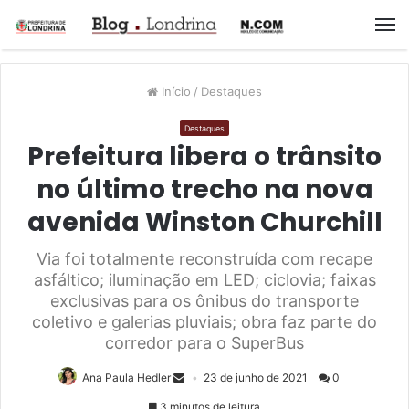
M
Início
/
Destaques
Destaques
Prefeitura libera o trânsito
no último trecho na nova
avenida Winston Churchill
Via foi totalmente reconstruída com recape
asfáltico; iluminação em LED; ciclovia; faixas
exclusivas para os ônibus do transporte
coletivo e galerias pluviais; obra faz parte do
corredor para o SuperBus
Ana Paula Hedler
23 de junho de 2021
0
3 minutos de leitura