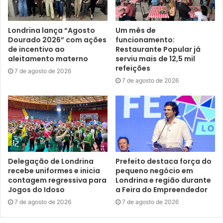
local. Sobre isso, o diretor de Trânsito da Companhia
Municipal de Trânsito e Urbanização (CMTU), major Sérgio
Londrina lança “Agosto
Um mês de
Dalbem, explicou que os agentes municipais de trânsito
Dourado 2026” com ações
funcionamento:
devem permanecer no local, fazendo a orientação e a
de incentivo ao
Restaurante Popular já
conscientização dos motoristas até que todos
aleitamento materno
serviu mais de 12,5 mil
refeições
compreendam as mudanças com a liberação das novas
7 de agosto de 2026
7 de agosto de 2026
faixas.
Foto: Vivian Honorato
Além disso, orientação é que os motoristas que estão na
avenida e pretendem adentrar aos bairros Imagawa, Ouro
Verde, Conjunto Habitacional José Garcia Molina,
Delegação de Londrina
Prefeito destaca força do
Carnascialli e Jardim dos Alpes, por exemplo, fiquem nas
recebe uniformes e inicia
pequeno negócio em
pistas fora da rotatória, junto com a faixa exclusiva para o
contagem regressiva para
Londrina e região durante
Jogos do Idoso
a Feira do Empreendedor
transporte coletivo, e deixem a faixa central para aqueles
7 de agosto de 2026
7 de agosto de 2026
que seguirão reto, continuando na Av. Winston
Churchill. “Subindo pela Av. Winston Churchill, na direção