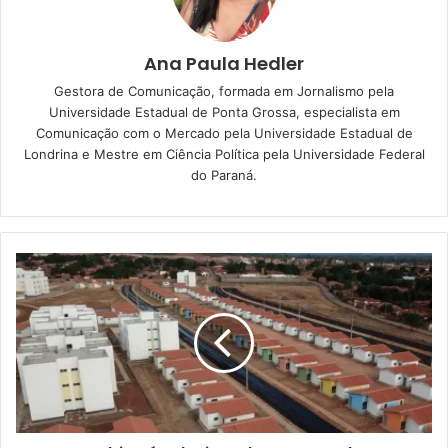
Ana Paula Hedler
Gestora de Comunicação, formada em Jornalismo pela
Universidade Estadual de Ponta Grossa, especialista em
Comunicação com o Mercado pela Universidade Estadual de
Londrina e Mestre em Ciência Política pela Universidade Federal
do Paraná.
Carlos Alberto Scherer, fala sobre a
empresa. Foto: Ana Paula Hedler
Atualmente, 1.600 pessoas trabalham para a Scherer
Autopeças, mas a expectativa é que, até dezembro deste
ano, ela chegue a 2.000 funcionários diretos. Em Londrina,
a intenção é que, inicialmente, 35 a 40 pessoas sejam
contratadas. Nos próximos três anos, a revendedora
estima chegar a 70 funcionários diretos contratados, além
dos colaboradores indiretos para os trabalhos de
segurança, distribuição de produtos, limpeza e outros. A