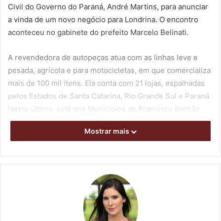
Civil do Governo do Paraná, André Martins, para anunciar
a vinda de um novo negócio para Londrina. O encontro
aconteceu no gabinete do prefeito Marcelo Belinati.
A revendedora de autopeças atua com as linhas leve e
pesada, agrícola e para motocicletas, em que comercializa
mais de 100 mil itens. Ela conta com 21 lojas, espalhadas
pelos Estados de Santa Catarina, Rio Grande Sul e Paraná.
Neste último, está nos Municípios de Francisco Beltrão,
Toledo e Ponta Grossa, e com a construção de novas
Mostrar mais
sedes em Pinhais, Guarapuava e, agora, em Londrina.