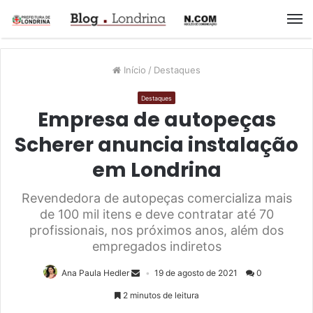
M
Início
/
Destaques
Destaques
Empresa de autopeças
Scherer anuncia instalação
em Londrina
Revendedora de autopeças comercializa mais
de 100 mil itens e deve contratar até 70
profissionais, nos próximos anos, além dos
empregados indiretos
Ana Paula Hedler
19 de agosto de 2021
0
2 minutos de leitura