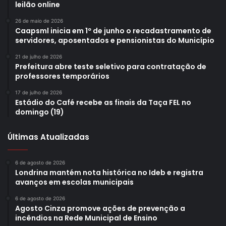
leilão online
Ubiratan, Carlos Alberto Scherer e Moacir Sgarioni. Foto: Ana
Paula Hedler
26 de maio de 2026
Caapsml inicia em 1º de junho o recadastramento de
servidores, aposentados e pensionistas do Município
“A vinda de novas empresas para nossa cidade é sempre
motivo de comemoração, porque significa geração de
21 de julho de 2026
Prefeitura abre teste seletivo para contratação de
emprego e renda, desenvolvimento, aumento na
professores temporários
arrecadação de ICMS e circulação do dinheiro na
17 de julho de 2026
economia local. Isso demonstra mais uma vez o bom
Estádio do Café recebe as finais da Taça FEL no
momento em que Londrina está vivenciando e a nova
domingo (19)
política de investimentos no Município e em todo o Estado
do Paraná, com quem estamos conversando para que a
Últimas Atualizadas
duplicação do trecho Londrina-Curitiba aconteça”,
pontuou o presidente da Codel.
6 de agosto de 2026
Londrina mantém nota histórica no Ideb e registra
avanços em escolas municipais
Segundo o superintendente da Casa Civil do Governo do
6 de agosto de 2026
Paraná, André Martins, a intenção é que o Estado do
Agosto Cinza promove ações de prevenção a
Paraná torne-se cada vez mais atrativo para a vinda de
incêndios na Rede Municipal de Ensino