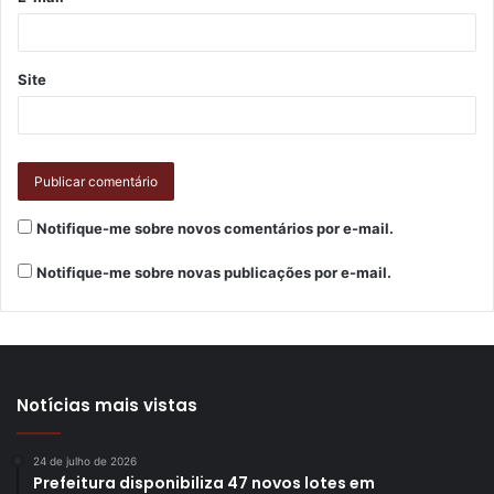
da J.Macêdo, além de grande publicações como a
classificação do Município entre as “Melhores Cidades
para Fazer Negócios 2.0”, produzido anualmente para a
Site
revista Exame pela empresa de consultoria e inteligência
Urban Systems.
Notifique-me sobre novos comentários por e-mail.
Notifique-me sobre novas publicações por e-mail.
Notícias mais vistas
24 de julho de 2026
Prefeitura disponibiliza 47 novos lotes em
Na foto, da esquerda para direita, estão Gustavo Santos, Bruno