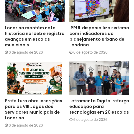
Londrina mantém nota
IPPUL disponibiliza sistema
histórica no Ideb e registra
com indicadores do
avanços em escolas
planejamento urbano de
municipais
Londrina
6 de agosto de 2026
6 de agosto de 2026
Secretário do Trabalho, Emprego e
Renda, Gustavo Santos. Foto: Ana
Paula Hedler
Prefeitura abre inscrições
Letramento Digital reforça
para os VIII Jogos dos
educação para
Sobre isso, o secretário de Trabalho, Emprego e Renda,
Servidores Municipais de
tecnologias em 20 escolas
Gustavo Santos, explicou que a Prefeitura de Londrina,
Londrina
6 de agosto de 2026
por meio de suas secretarias e autarquias, está à
6 de agosto de 2026
disposição para ajudar na instalação desse empresa e de