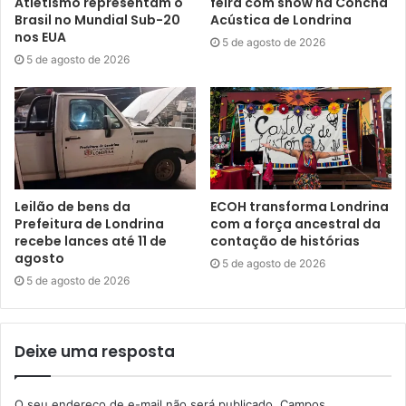
Atletismo representam o
feira com show na Concha
Brasil no Mundial Sub-20
Acústica de Londrina
nos EUA
5 de agosto de 2026
5 de agosto de 2026
Gostei
1
Etiquetas
carros
Confraria Vespa & Lambretta de Londrina
evento
inscrição
motos
Leilão de bens da
ECOH transforma Londrina
Prefeitura de Londrina
com a força ancestral da
recebe lances até 11 de
contação de histórias
agosto
5 de agosto de 2026
5 de agosto de 2026
Deixe uma resposta
O seu endereço de e-mail não será publicado.
Campos