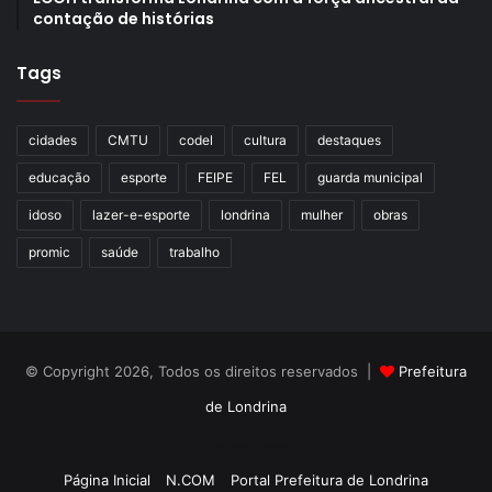
contação de histórias
Tags
cidades
CMTU
codel
cultura
destaques
educação
esporte
FEIPE
FEL
guarda municipal
idoso
lazer-e-esporte
londrina
mulher
obras
promic
saúde
trabalho
© Copyright 2026, Todos os direitos reservados |
Prefeitura
de Londrina
Criação de Sites TTG Sistemas
Página Inicial
N.COM
Portal Prefeitura de Londrina