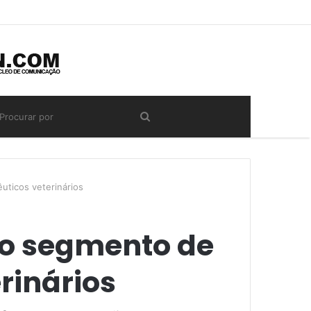
uticos veterinários
 no segmento de
rinários