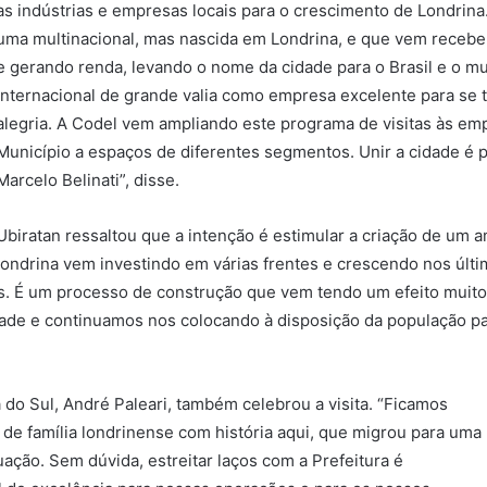
as indústrias e empresas locais para o crescimento de Londrin
uma multinacional, mas nascida em Londrina, e que vem receb
e gerando renda, levando o nome da cidade para o Brasil e o m
internacional de grande valia como empresa excelente para se t
alegria. A Codel vem ampliando este programa de visitas às emp
Município a espaços de diferentes segmentos. Unir a cidade é p
Marcelo Belinati”, disse.
Ubiratan ressaltou que a intenção é estimular a criação de um a
ondrina vem investindo em várias frentes e crescendo nos últi
 É um processo de construção que vem tendo um efeito muito p
idade e continuamos nos colocando à disposição da população
 do Sul, André Paleari, também celebrou a visita. “Ficamos
e família londrinense com história aqui, que migrou para uma
ação. Sem dúvida, estreitar laços com a Prefeitura é