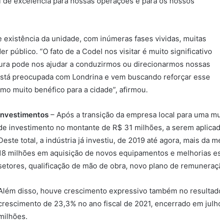
 de excelência para nossas operações e para os nossos
 existência da unidade, com inúmeras fases vividas, muitas
público. “O fato de a Codel nos visitar é muito significativo
eitura pode nos ajudar a conduzirmos ou direcionarmos nossas
 está preocupada com Londrina e vem buscando reforçar esse
mo muito benéfico para a cidade”, afirmou.
Investimentos
– Após a transição da empresa local para uma mult
de investimento no montante de R$ 31 milhões, a serem aplica
Deste total, a indústria já investiu, de 2019 até agora, mais da
18 milhões em aquisição de novos equipamentos e melhorias es
setores, qualificação de mão de obra, novo plano de remuneraçã
Além disso, houve crescimento expressivo também no resultado
crescimento de 23,3% no ano fiscal de 2021, encerrado em jul
milhões.