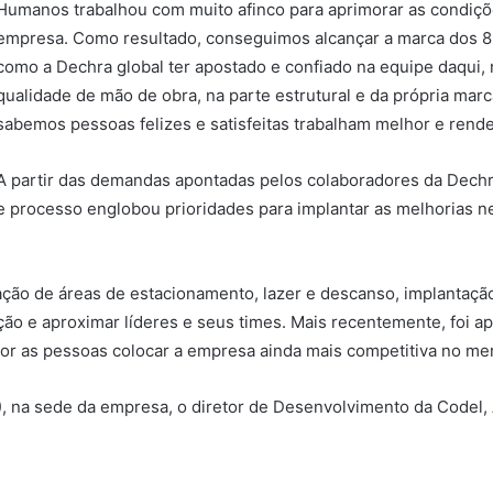
Humanos trabalhou com muito afinco para aprimorar as condiçõ
empresa. Como resultado, conseguimos alcançar a marca dos 82
como a Dechra global ter apostado e confiado na equipe daqui,
qualidade de mão de obra, na parte estrutural e da própria marc
sabemos pessoas felizes e satisfeitas trabalham melhor e rende
A partir das demandas apontadas pelos colaboradores da Dech
te processo englobou prioridades para implantar as melhorias 
ção de áreas de estacionamento, lazer e descanso, implantação
ão e aproximar líderes e seus times. Mais recentemente, foi 
r as pessoas colocar a empresa ainda mais competitiva no mer
 na sede da empresa, o diretor de Desenvolvimento da Codel, A