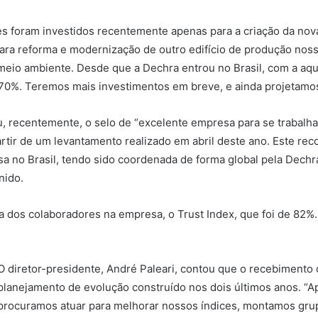
es foram investidos recentemente apenas para a criação da nova
ara reforma e modernização de outro edifício de produção noss
meio ambiente. Desde que a Dechra entrou no Brasil, com a aqu
0%. Teremos mais investimentos em breve, e ainda projetamos 
 recentemente, o selo de “excelente empresa para se trabalhar,
artir de um levantamento realizado em abril deste ano. Este re
a no Brasil, tendo sido coordenada de forma global pela Dechr
nido.
ça dos colaboradores na empresa, o Trust Index, que foi de 82%
O diretor-presidente, André Paleari, contou que o recebimento 
planejamento de evolução construído nos dois últimos anos. 
procuramos atuar para melhorar nossos índices, montamos gru