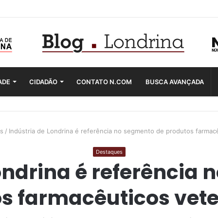
ADE
CIDADÃO
CONTATO N.COM
BUSCA AVANÇADA
s
/
Indústria de Londrina é referência no segmento de produtos farmacê
Destaques
ondrina é referência
s farmacêuticos vete