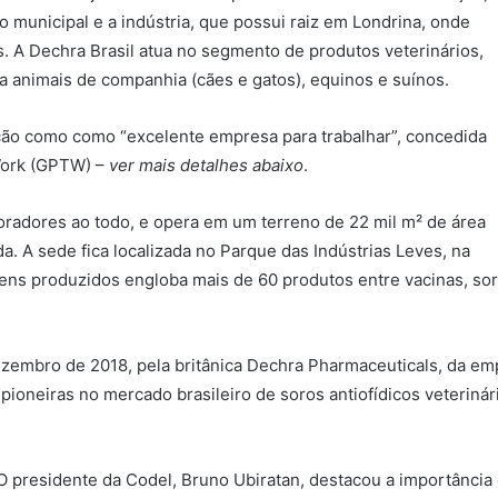
co municipal e a indústria, que possui raiz em Londrina, onde
s. A Dechra Brasil atua no segmento de produtos veterinários,
a animais de companhia (cães e gatos), equinos e suínos.
ação como como “excelente empresa para trabalhar”, concedida
 Work (GPTW) –
ver mais detalhes abaixo
.
radores ao todo, e opera em um terreno de 22 mil m² de área
da. A sede fica localizada no Parque das Indústrias Leves, na
e itens produzidos engloba mais de 60 produtos entre vacinas,
ezembro de 2018, pela britânica Dechra Pharmaceuticals, da emp
ioneiras no mercado brasileiro de soros antiofídicos veteriná
O presidente da Codel, Bruno Ubiratan, destacou a importância