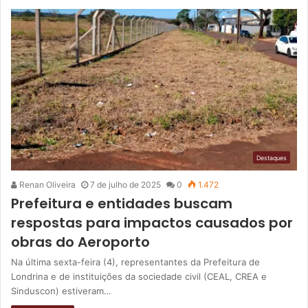
Destaques
Renan Oliveira
7 de julho de 2025
0
1.472
Prefeitura e entidades buscam
respostas para impactos causados por
obras do Aeroporto
Na última sexta-feira (4), representantes da Prefeitura de
Londrina e de instituições da sociedade civil (CEAL, CREA e
Sinduscon) estiveram…