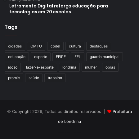
Letramento Digital reforça educação para
tecnologias em 20 escolas
Comemoração 23 anos de atividades da OCSL com a
Orquestra de Câmara Solistas de Londrina
Tags
Dir. Artística: Evgueni Ratchev
cidades
CMTU
codel
cultura
destaques
Programa: Obras da Música Brasileira
educação
esporte
FEIPE
FEL
guarda municipal
idoso
lazer-e-esporte
londrina
mulher
obras
Link:
https://bit.ly/youtubeSolistas
promic
saúde
trabalho
Dia 16 (Espaço Solo)
© Copyright 2026, Todos os direitos reservados |
Prefeitura
Horário: 20h
de Londrina
Concerto Comentado de Violão com Kalon Guitar Duo
Criação de Sites TTG Sistemas