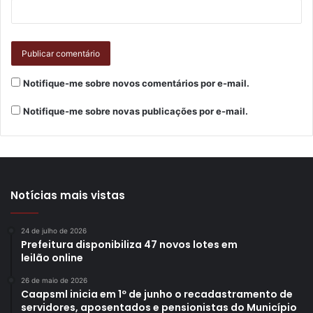
Link:
https://bit.ly/youtubeSolistas
Notifique-me sobre novos comentários por e-mail.
Dia 12 (Espaço Solo)
Notifique-me sobre novas publicações por e-mail.
Horário: 20h
Recital de Violão com Natanael Fonseca
Notícias mais vistas
Programa: Sonatas de Bach
24 de julho de 2026
Prefeitura disponibiliza 47 novos lotes em
Link:
https://bit.ly/youtubeSolistas
leilão online
26 de maio de 2026
Caapsml inicia em 1º de junho o recadastramento de
servidores, aposentados e pensionistas do Município