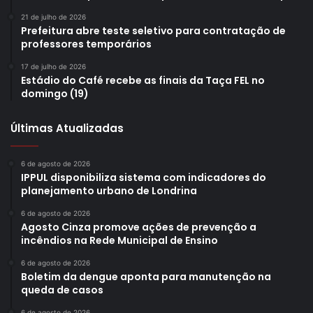
Dia 13 (Espaço Acadêmico)
21 de julho de 2026
Prefeitura abre teste seletivo para contratação de
Horário: 14h
professores temporários
17 de julho de 2026
Workshops de Viola, Violão e Contrabaixo com os
Estádio do Café recebe as finais da Taça FEL no
domingo (19)
integrantes da Orquestra de Câmara Solistas de Londrina
Jairo Chaves, Natanael Fonseca e Jorge Silva
Últimas Atualizadas
Local: Evento presencial no Espaço Villa Rica (R. Piauí,
6 de agosto de 2026
211)
IPPUL disponibiliza sistema com indicadores do
planejamento urbano de Londrina
Gratuito
6 de agosto de 2026
Agosto Cinza promove ações de prevenção a
incêndios na Rede Municipal de Ensino
6 de agosto de 2026
Dia 14 (Espaço Nosso Perfil)
Boletim da dengue aponta para manutenção na
queda de casos
Horário: 19h
6 de agosto de 2026