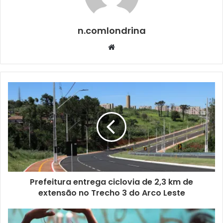
gratuitos para todo o público.
n.comlondrina
Website
Foto: Divulgação
Para o assessor da Secretaria Municipal de Cultura e
coordenador da Fábrica – Rede Popular de Cultura, Valdir
Grandini, o momento é de celebrar a cidade
Prefeitura entrega ciclovia de 2,3 km de
proporcionando atrações diversificadas ao público, com
extensão no Trecho 3 do Arco Leste
ações presenciais e virtuais. “Este é mais uma iniciativa
muito interessante, entre os diversos eventos e atividades