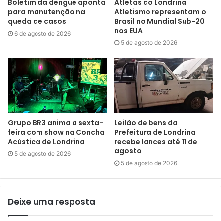
Boletim da dengue aponta
Atletas do Londrina
para manutenção na
Atletismo representam o
queda de casos
Brasil no Mundial Sub-20
Horário: 20h
nos EUA
6 de agosto de 2026
5 de agosto de 2026
Recital de Piano com Thiago Gonçalves (concerto
realizado no dia 21/11 na Primeira Igreja Batista em
Londrina)
Programa: Bach, Rachmaninoff e Beethoven
Grupo BR3 anima a sexta-
Leilão de bens da
Link:
https://bit.ly/youtubeSolistas
feira com show na Concha
Prefeitura de Londrina
Acústica de Londrina
recebe lances até 11 de
agosto
5 de agosto de 2026
5 de agosto de 2026
Dias 8 e 9 (Espaço Solo)
Deixe uma resposta
Horário: 20h