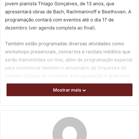
jovem pianista Thiago Gonçalves, de 13 anos, que
apresentará obras de Bach, Rachmaninoff e Beethoven. A
programação contará com eventos até o dia 17 de
dezembro (ver agenda completa ao final).
Também estão programadas diversas atividades como
workshops presenciais, concertos e recitais inéditos que
serão transmitidos on-line, além de programação especial
para comemorar também o aniversário da Orquestra de
Câmara Solistas de Londrina. A programação é gratuita e
tem classificação livre.
Mostrar mais
Como atividade presencial, serão realizados workshops
de Viola, Violão e Contrabaixo com os integrantes da
Orquestra de Câmara Solistas de Londrina, Jairo Chaves,
Natanael Fonseca e Jorge Silva, no dia 13, Espaço Villa
Rica (R. Piauí, 211). Os cursos têm início às 14h e são