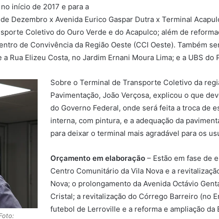
no início de 2017 e para a
de Dezembro x Avenida Eurico Gaspar Dutra x Terminal Acapulc
sporte Coletivo do Ouro Verde e do Acapulco; além de reformad
Centro de Convivência da Região Oeste (CCI Oeste). Também ser
e a Rua Elizeu Costa, no Jardim Ernani Moura Lima; e a UBS do 
Sobre o Terminal de Transporte Coletivo da regiã
Pavimentação, João Verçosa, explicou o que dev
do Governo Federal, onde será feita a troca de e
interna, com pintura, e a adequação da pavimenta
para deixar o terminal mais agradável para os usu
Orçamento em elaboração
– Estão em fase de e
Centro Comunitário da Vila Nova e a revitalização
Nova; o prolongamento da Avenida Octávio Genta;
Cristal; a revitalização do Córrego Barreiro (no 
futebol de Lerroville e a reforma e ampliação da
Foto: