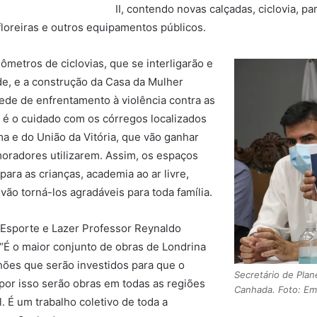
II, contendo novas calçadas, ciclovia, pa
 floreiras e outros equipamentos públicos.
metros de ciclovias, que se interligarão e
de, e a construção da Casa da Mulher
ede de enfrentamento à violência contra as
 é o cuidado com os córregos localizados
ma e do União da Vitória, que vão ganhar
 moradores utilizarem. Assim, os espaços
ara as crianças, academia ao ar livre,
vão torná-los agradáveis para toda família.
 Esporte e Lazer Professor Reynaldo
“É o maior conjunto de obras de Londrina
ões que serão investidos para que o
Secretário de Pla
 por isso serão obras em todas as regiões
Canhada. Foto: Em
l. É um trabalho coletivo de toda a