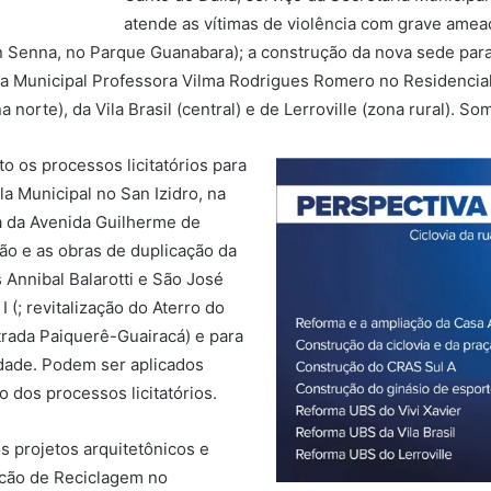
atende as vítimas de violência com grave ameaç
n Senna, no Parque Guanabara); a construção da nova sede para
la Municipal Professora Vilma Rodrigues Romero no Residencial 
norte), da Vila Brasil (central) e de Lerroville (zona rural). S
 os processos licitatórios para
a Municipal no San Izidro, na
via da Avenida Guilherme de
ção e as obras de duplicação da
 Annibal Balarotti e São José
 (; revitalização do Aterro do
rada Paiquerê-Guairacá) e para
dade. Podem ser aplicados
dos processos licitatórios.
s projetos arquitetônicos e
cão de Reciclagem no