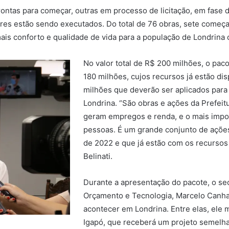
 prontas para começar, outras em processo de licitação, em fas
res estão sendo executados. Do total de 76 obras, sete começ
ais conforto e qualidade de vida para a população de Londrina
No valor total de R$ 200 milhões, o pac
180 milhões, cujos recursos já estão d
milhões que deverão ser aplicados para
Londrina. “São obras e ações da Prefei
geram empregos e renda, e o mais impor
pessoas. É um grande conjunto de ações
de 2022 e que já estão com os recursos 
Belinati.
Durante a apresentação do pacote, o se
Orçamento e Tecnologia, Marcelo Canha
acontecer em Londrina. Entre elas, ele 
Igapó, que receberá um projeto semelha