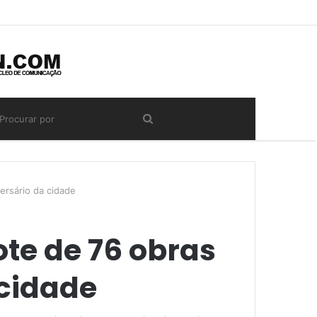
versário da cidade
ote de 76 obras
 cidade