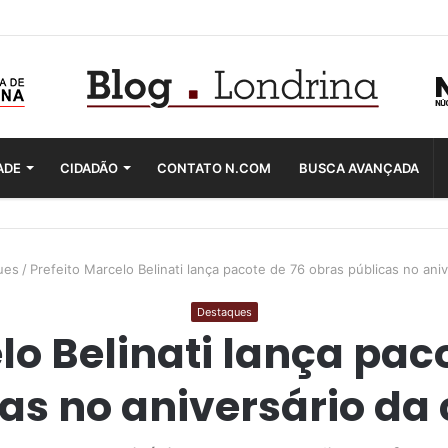
ADE
CIDADÃO
CONTATO N.COM
BUSCA AVANÇADA
ues
/
Prefeito Marcelo Belinati lança pacote de 76 obras públicas no ani
Destaques
lo Belinati lança pac
as no aniversário da