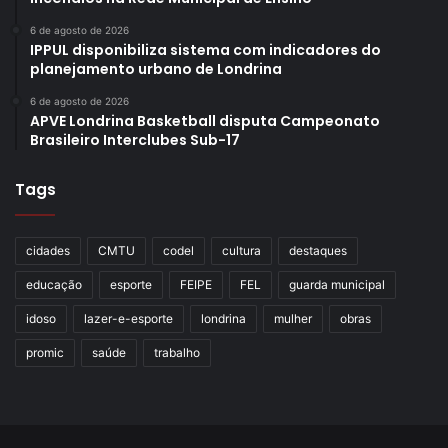
6 de agosto de 2026
IPPUL disponibiliza sistema com indicadores do
planejamento urbano de Londrina
6 de agosto de 2026
APVE Londrina Basketball disputa Campeonato
Brasileiro Interclubes Sub-17
Tags
cidades
CMTU
codel
cultura
destaques
educação
esporte
FEIPE
FEL
guarda municipal
idoso
lazer-e-esporte
londrina
mulher
obras
promic
saúde
trabalho