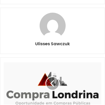
Foto: Vivian Honorato – N.Com
Em vista dessa alteração, o Centro de Imunização,
localizado no Centro de Convivência da Pessoa Idosa
(CCI) – Norte, atenderá somente adolescentes e adultos
no sábado (19). A partir de segunda-feira (21), o CCI Norte
voltará à sua programação regular, atendendo
Ulisses Sawczuk
exclusivamente o público infantil, de segunda a sexta-
feira, das 7h às 19h.
O secretário municipal de Saúde, Felippe Machado,
explicou que a alteração na programação foi realizada em
resposta aos pedidos da comunidade da zona sul, que
solicitou uma data para a vacinação de crianças naquela
região. Machado ressaltou, também, que mais de 16 mil
crianças entre 5 e 11 anos já foram vacinadas no
município, e incentivou os pais e responsáveis a levarem