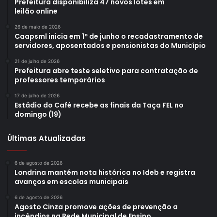
Prefeitura disponibiliza 47 novos lotes em
leilão online
26 de maio de 2026
Caapsml inicia em 1º de junho o recadastramento de
servidores, aposentados e pensionistas do Município
21 de julho de 2026
Prefeitura abre teste seletivo para contratação de
professores temporários
17 de julho de 2026
Estádio do Café recebe as finais da Taça FEL no
domingo (19)
Últimas Atualizadas
6 de agosto de 2026
Londrina mantém nota histórica no Ideb e registra
avanços em escolas municipais
6 de agosto de 2026
Agosto Cinza promove ações de prevenção a
incêndios na Rede Municipal de Ensino