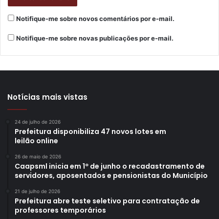
Notifique-me sobre novos comentários por e-mail.
Notifique-me sobre novas publicações por e-mail.
Foto: Emerson Dias – N.Com
O aluno Nicholas Silva contou que participa do projeto
desde o início, e que gosta bastante das atividades.
Notícias mais vistas
“Sempre gostei de dançar, mas antes tinha vergonha e
agora tenho bem menos. Dançar me traz inspiração e me
24 de julho de 2026
faz sentir livre”, salientou.
Prefeitura disponibiliza 47 novos lotes em
leilão online
26 de maio de 2026
Caapsml inicia em 1º de junho o recadastramento de
servidores, aposentados e pensionistas do Município
Gostei
21 de julho de 2026
Etiquetas
arte
cultura
dança
ensino municipal
Prefeitura abre teste seletivo para contratação de
Escola Municipal Ruth Ferreira de Souza
hip hop
professores temporários