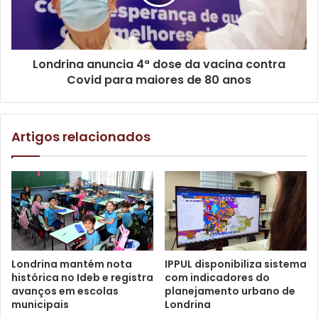
coordenado por três instrutoras do Ipec, será realizado até
dezembro, sendo que os alunos farão duas grandes
apresentações no decorrer do ano”, disse.
Londrina anuncia 4ª dose da vacina contra
Covid para maiores de 80 anos
Artigos relacionados
Foto: Emerson Dias – N.Com
De acordo com a secretária municipal de Educação, Maria
Londrina mantém nota
IPPUL disponibiliza sistema
Tereza Paschoal de Moraes, as atividades oferecem
histórica no Ideb e registra
com indicadores do
diversos benefícios para os alunos. “É uma forma de
avanços em escolas
planejamento urbano de
aumentar o repertório cultural e o conhecimento das
municipais
Londrina