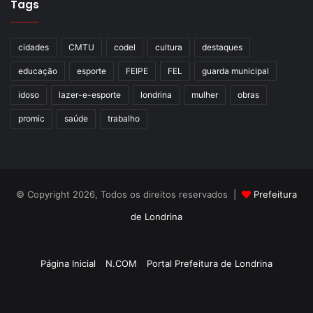
Tags
cidades
CMTU
codel
cultura
destaques
educação
esporte
FEIPE
FEL
guarda municipal
idoso
lazer-e-esporte
londrina
mulher
obras
promic
saúde
trabalho
© Copyright 2026, Todos os direitos reservados |
Prefeitura
de Londrina
Criação de Sites TTG Sistemas
Página Inicial
N.COM
Portal Prefeitura de Londrina
Criação de Sites