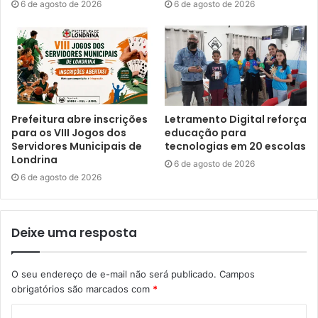
crianças, colocando-as em contato com músicas
6 de agosto de 2026
6 de agosto de 2026
diferentes das que elas escutam em casa, no rádio ou nas
plataformas digitais. Além disso, como as crianças
atravessaram o confinamento durante a pandemia, e
ficaram muito tempo em casa, isso causou dificuldades no
desenvolvimento da sua coordenação motora. Portanto,
faz muito sentido oferecer a elas uma atividade física
Prefeitura abre inscrições
Letramento Digital reforça
para os VIII Jogos dos
educação para
divertida e dinâmica como a dança”, disse.
Servidores Municipais de
tecnologias em 20 escolas
Londrina
6 de agosto de 2026
6 de agosto de 2026
Deixe uma resposta
O seu endereço de e-mail não será publicado.
Campos
obrigatórios são marcados com
*
Foto: Emerson Dias – N.Com