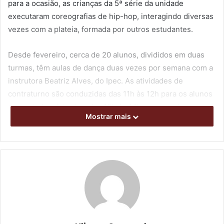
para a ocasião, as crianças da 5ª série da unidade
executaram coreografias de hip-hop, interagindo diversas
vezes com a plateia, formada por outros estudantes.
Desde fevereiro, cerca de 20 alunos, divididos em duas
turmas, têm aulas de dança duas vezes por semana com a
instrutora Beatriz Alves, do Ipec. As atividades de
contraturno são conduzidas das 11h às 12h para os alunos
que estudam à tarde e das 13h às 14h para as crianças
Mostrar mais
matriculadas no período matutino. Essa iniciativa está
entre as parcerias recentemente firmadas pela SME com
cinco entidades culturais e esportivas de Londrina para a
realização de ações junto a 2.200 alunos de 37 escolas
municipais (
saiba mais
). Também já estão em andamento
ações voltadas ao teatro e aulas de circo.