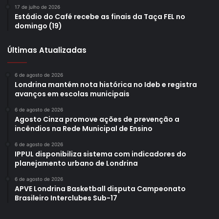
Instituto Paranaense de Esportes e Cultura
IPEC
17 de julho de 2026
Estádio do Café recebe as finais da Taça FEL no
Secretaria Municipal de Educação
SME
domingo (19)
Últimas Atualizadas
6 de agosto de 2026
Londrina mantém nota histórica no Ideb e registra
avanços em escolas municipais
6 de agosto de 2026
Agosto Cinza promove ações de prevenção a
incêndios na Rede Municipal de Ensino
6 de agosto de 2026
IPPUL disponibiliza sistema com indicadores do
planejamento urbano de Londrina
6 de agosto de 2026
APVE Londrina Basketball disputa Campeonato
Brasileiro Interclubes Sub-17