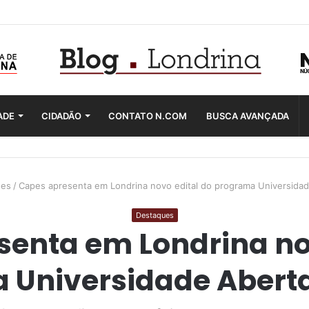
ADE
CIDADÃO
CONTATO N.COM
BUSCA AVANÇADA
ues
/
Capes apresenta em Londrina novo edital do programa Universidade
Destaques
enta em Londrina no
Universidade Aberta