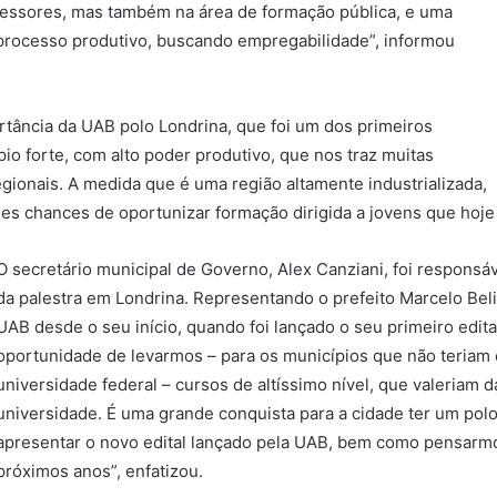
fessores, mas também na área de formação pública, e uma
 processo produtivo, buscando empregabilidade”, informou
rtância da UAB polo Londrina, que foi um dos primeiros
io forte, com alto poder produtivo, que nos traz muitas
ionais. A medida que é uma região altamente industrializada,
des chances de oportunizar formação dirigida a jovens que hoj
O secretário municipal de Governo, Alex Canziani, foi responsáv
da palestra em Londrina. Representando o prefeito Marcelo Bel
UAB desde o seu início, quando foi lançado o seu primeiro edita
oportunidade de levarmos – para os municípios que não teriam
universidade federal – cursos de altíssimo nível, que valeria
universidade. É uma grande conquista para a cidade ter um pol
apresentar o novo edital lançado pela UAB, bem como pensarmos
próximos anos”, enfatizou.